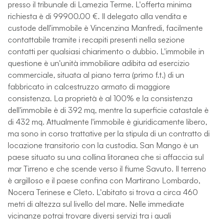
presso il tribunale di Lamezia Terme. L'offerta minima
richiesta è di 99900.00 €. Il delegato alla vendita e
custode dell'immobile è Vincenzina Manfredi, facilmente
contattabile tramite i recapiti presenti nella sezione
contatti per qualsiasi chiarimento o dubbio. L'immobile in
questione è un'unità immobiliare adibita ad esercizio
commerciale, situata al piano terra (primo f.t.) di un
fabbricato in calcestruzzo armato di maggiore
consistenza. La proprietà è al 100% e la consistenza
dell'immobile è di 392 mq, mentre la superficie catastale è
di 432 mq. Attualmente l'immobile è giuridicamente libero,
ma sono in corso trattative per la stipula di un contratto di
locazione transitorio con la custodia. San Mango è un
paese situato su una collina litoranea che si affaccia sul
mar Tirreno e che scende verso il fiume Savuto. Il terreno
è argilloso e il paese confina con Martirano Lombardo,
Nocera Terinese e Cleto. L'abitato si trova a circa 460
metri di altezza sul livello del mare. Nelle immediate
vicinanze potrai trovare diversi servizi tra i quali