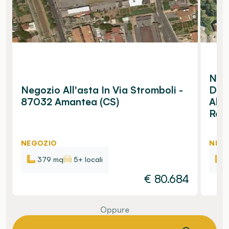
Nego
Negozio All'asta In Via Stromboli -
Datt
87032 Amantea (CS)
Ale
Ren
NEGOZIO
NEG
379 mq
5+ locali
€
80.684
Oppure