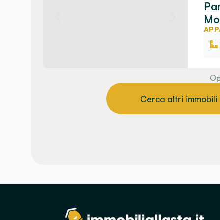
Par
Mor
APP
Op
Cerca altri immobili