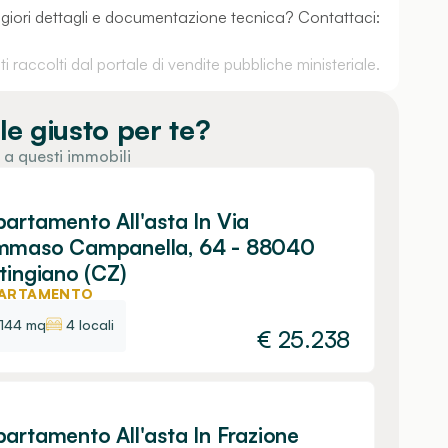
aggiori dettagli e documentazione tecnica? Contattaci:
 raccolti dal portale di vendite pubbliche ministeriale.
le giusto per te?
 a questi immobili
artamento All'asta In Via
mmaso Campanella, 64 - 88040
tingiano (CZ)
ARTAMENTO
144 mq
4 locali
€
25.238
artamento All'asta In Frazione