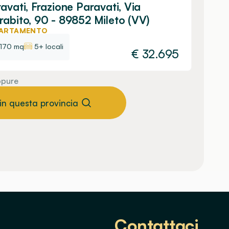
avati, Frazione Paravati, Via
abito, 90 - 89852 Mileto (VV)
ARTAMENTO
170 mq
5+ locali
€
32.695
pure
 in questa provincia
Contattaci