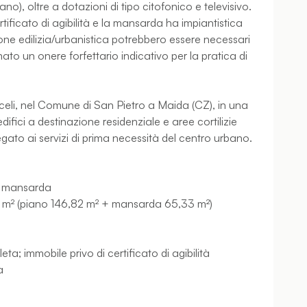
), oltre a dotazioni di tipo citofonico e televisivo.
ertificato di agibilità e la mansarda ha impiantistica
ne edilizia/urbanistica potrebbero essere necessari
mato un onere forfettario indicativo per la pratica di
Miceli, nel Comune di San Pietro a Maida (CZ), in una
fici a destinazione residenziale e aree cortilizie
gato ai servizi di prima necessità del centro urbano.
on mansarda
1 m² (piano 146,82 m² + mansarda 65,33 m²)
a; immobile privo di certificato di agibilità
a