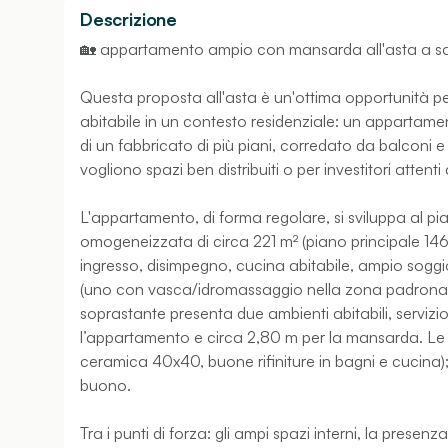
Descrizione
🏡 appartamento ampio con mansarda all'asta a sa
Questa proposta all'asta è un'ottima opportunità 
abitabile in un contesto residenziale: un appartam
di un fabbricato di più piani, corredato da balconi
vogliono spazi ben distribuiti o per investitori attent
L'appartamento, di forma regolare, si sviluppa al 
omogeneizzata di circa 221 m² (piano principale 1
ingresso, disimpegno, cucina abitabile, ampio soggi
(uno con vasca/idromassaggio nella zona padronale
soprastante presenta due ambienti abitabili, servizi
l’appartamento e circa 2,80 m per la mansarda. Le fi
ceramica 40x40, buone rifiniture in bagni e cucina
buono.
Tra i punti di forza: gli ampi spazi interni, la prese