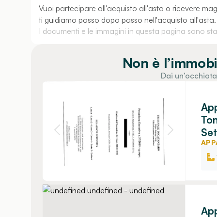
Vuoi partecipare all'acquisto all'asta o ricevere m
ti guidiamo passo dopo passo nell'acquisto all'asta.
I documenti e le immagini in questa pagina sono stati
Non è l’immobi
Dai un’occhiata
App
To
Set
APP
App