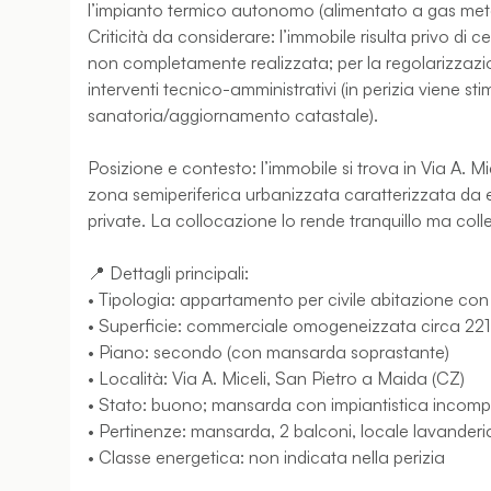
l’impianto termico autonomo (alimentato a gas metano
Criticità da considerare: l’immobile risulta privo di c
non completamente realizzata; per la regolarizzazio
interventi tecnico-amministrativi (in perizia viene sti
sanatoria/aggiornamento catastale).
Posizione e contesto: l’immobile si trova in Via A. 
zona semiperiferica urbanizzata caratterizzata da edi
private. La collocazione lo rende tranquillo ma colle
📍 Dettagli principali:
• Tipologia: appartamento per civile abitazione c
• Superficie: commerciale omogeneizzata circa 22
• Piano: secondo (con mansarda soprastante)
• Località: Via A. Miceli, San Pietro a Maida (CZ)
• Stato: buono; mansarda con impiantistica incomplet
• Pertinenze: mansarda, 2 balconi, locale lavanderi
• Classe energetica: non indicata nella perizia