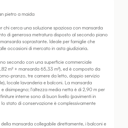
n pietro a maida
per chi cerca una soluzione spaziosa con mansarda
ento di generosa metratura disposto al secondo piano
 e mansarda soprastante. Ideale per famiglie che
i alle occasioni di mercato in asta giudiziaria.
piano secondo con una superficie commerciale
46,82 m² + mansarda 65,33 m²), ed è composto da
orno-pranzo, tre camere da letto, doppio servizio
), locale lavanderia e balconi. La mansarda
o e disimpegno; l'altezza media netta è di 2,90 m per
niture interne sono di buon livello (pavimenti in
); lo stato di conservazione è complessivamente
nza della mansarda collegabile direttamente, i balconi e