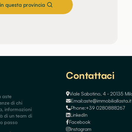
 in questa provincia
Contattaci
Viale Sabotino, 4 - 20135 Mi
n aste
Email:
aste@immobiliallasta.it
enze di chi
Phone:
+39 0280888267
a, informazioni
LinkedIn
tà di un team di
Facebook
so passo
Instagram