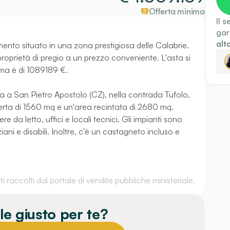
Offerta minima
Il 
gar
alt
mento situato in una zona prestigiosa delle Calabrie.
oprietà di pregio a un prezzo conveniente. L'asta si
nima è di 1089189 €.
ta a San Pietro Apostolo (CZ), nella contrada Tufolo,
erta di 1560 mq e un'area recintata di 2680 mq.
e da letto, uffici e locali tecnici. Gli impianti sono
iani e disabili. Inoltre, c'è un castagneto incluso e
 raccolti dal portale di vendite pubbliche ministeriale.
le giusto per te?