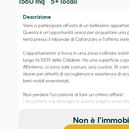
1560
mq
5+ locali
Descrizione
Vieni a partecipare all'asta di un bellissimo apparta
Questa è un'opportunità unica per acquistare una pr
terrà presso il tribunale di Catanzaro e l'offerta mi
L'appartamento si trova in una zona collinare isola
lungo la SS19 delle Calabrie. Ha una superficie cop
All'interno, ci sono sale comuni, una cucina, 16 camer
idonei per attività di accoglienza e assistenza di anz
beni mobili inventariati.
Non perdere l'occasione di fare un ottimo affare!
I documenti e le immagini in questa pagina sono stati
Non è l’immobi