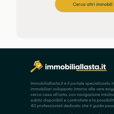
Cerca altri immobili
Immobiliallasta.it è il portale specializzato i
immobiliari sviluppato intorno alle vere esig
cerca casa all’asta, con navigazione intuitiv
subito disponibili e controllate e la possibili
40 professionisti dedicato che ti guida pas