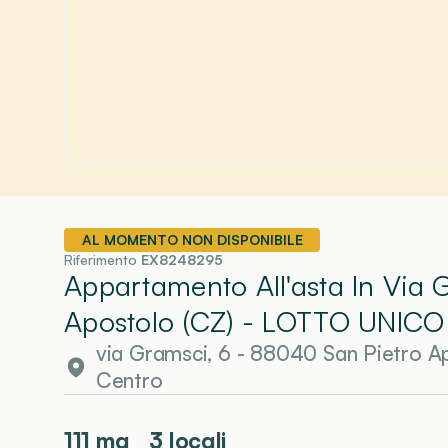
AL MOMENTO NON DISPONIBILE
Riferimento
EX8248295
Appartamento All'asta In Via 
Apostolo (CZ)
- LOTTO UNICO
via Gramsci, 6 - 88040 San Pietro A
Centro
111
mq
3 locali