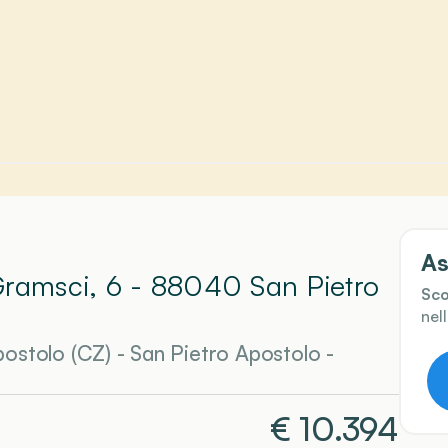
As
Gramsci, 6 - 88040 San Pietro
Sco
nel
postolo (CZ)
-
San Pietro Apostolo
-
€
10.394