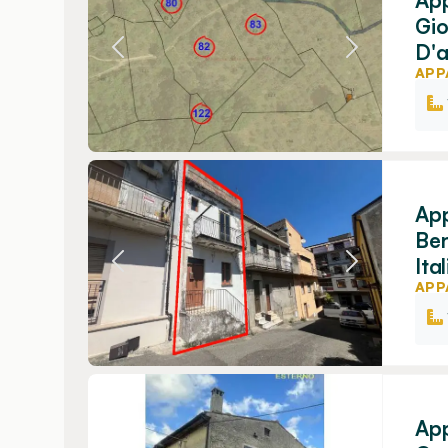
App
Gio
D'a
APP
App
Ben
Ita
APP
App