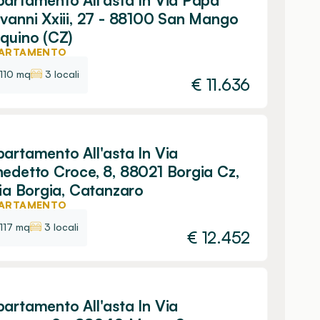
artamento All'asta In Via Papa
vanni Xxiii, 27 - 88100 San Mango
quino (CZ)
ARTAMENTO
110 mq
3 locali
€
11.636
artamento All'asta In Via
edetto Croce, 8, 88021 Borgia Cz,
lia Borgia, Catanzaro
ARTAMENTO
117 mq
3 locali
€
12.452
artamento All'asta In Via