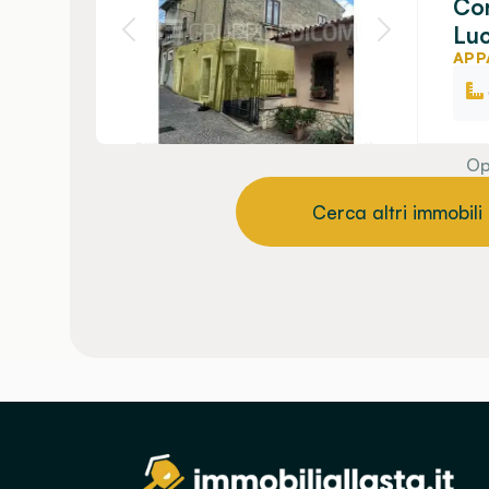
Con
Luc
APP
Op
Cerca altri immobili