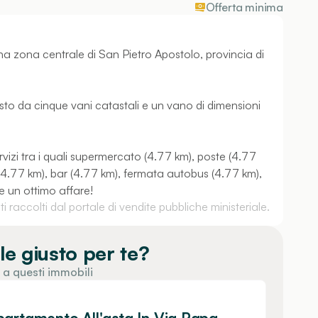
Offerta minima
na zona centrale di San Pietro Apostolo, provincia di
to da cinque vani catastali e un vano di dimensioni
rvizi tra i quali supermercato (4.77 km), poste (4.77
4.77 km), bar (4.77 km), fermata autobus (4.77 km),
re un ottimo affare!
 raccolti dal portale di vendite pubbliche ministeriale.
le giusto per te?
 a questi immobili