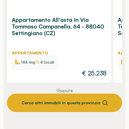
Appartamento All'asta In Via
Appa
Tommaso Campanella, 64 - 88040
Tom
Settingiano (CZ)
Sett
APPARTAMENTO
APP
144 mq
4 locali
€
25.238
Oppure
Cerca altri immobili in questa provincia