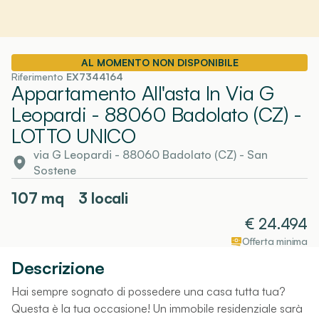
AL MOMENTO NON DISPONIBILE
Riferimento
EX7344164
Appartamento All'asta In Via G
Leopardi - 88060 Badolato (CZ)
-
LOTTO UNICO
via G Leopardi - 88060 Badolato (CZ)
-
San
Sostene
107
mq
3 locali
€
24.494
Offerta minima
Descrizione
Hai sempre sognato di possedere una casa tutta tua?
Questa è la tua occasione! Un immobile residenziale sarà