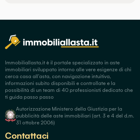
Immobiliallasta.it è il portale specializzato in aste
immobiliari sviluppato intorno alle vere esigenze di chi
cerca casa all’asta, con navigazione intuitiva,
informazioni subito disponibili e controllate e la
possibilità di un team di 40 professionisti dedicato che
ti guida passo passo
Autorizzazione Ministero della Giustizia per la
pubblicità delle aste immobiliari (art. 3 e 4 del d.m.
31 ottobre 2006)
Contattaci