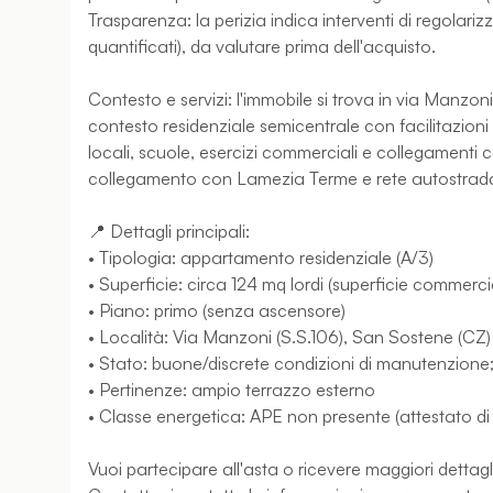
Trasparenza: la perizia indica interventi di regolariz
quantificati), da valutare prima dell'acquisto.
Contesto e servizi: l'immobile si trova in via Manzo
contesto residenziale semicentrale con facilitazioni 
locali, scuole, esercizi commerciali e collegamenti 
collegamento con Lamezia Terme e rete autostradal
📍 Dettagli principali:
• Tipologia: appartamento residenziale (A/3)
• Superficie: circa 124 mq lordi (superficie commerc
• Piano: primo (senza ascensore)
• Località: Via Manzoni (S.S.106), San Sostene (CZ)
• Stato: buone/discrete condizioni di manutenzione; 
• Pertinenze: ampio terrazzo esterno
• Classe energetica: APE non presente (attestato di
Vuoi partecipare all'asta o ricevere maggiori dettag