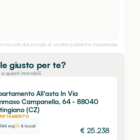
 raccolti dal portale di vendite pubbliche ministeriale.
le giusto per te?
 a questi immobili
artamento All'asta In Via
mmaso Campanella, 64 - 88040
tingiano (CZ)
ARTAMENTO
144 mq
4 locali
€
25.238