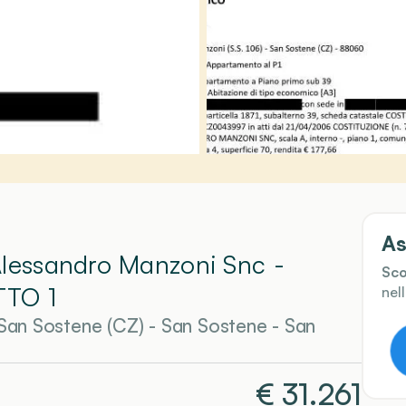
As
Alessandro Manzoni Snc -
Sco
TTO 1
nel
San Sostene (CZ)
-
San Sostene
- San
€
31.261