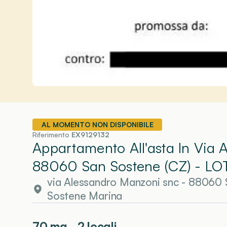
AL MOMENTO NON DISPONIBILE
Riferimento
EX9129132
Appartamento All'asta In Via 
88060 San Sostene (CZ)
- LO
via Alessandro Manzoni snc - 88060 
Sostene Marina
70
mq
2 locali