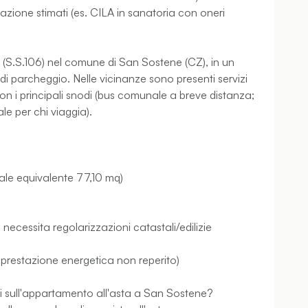
zazione stimati (es. CILA in sanatoria con oneri
ni (S.S.106) nel comune di San Sostene (CZ), in un
di parcheggio. Nelle vicinanze sono presenti servizi
con i principali snodi (bus comunale a breve distanza;
e per chi viaggia).
iale equivalente 77,10 mq)
necessita regolarizzazioni catastali/edilizie
 prestazione energetica non reperito)
li sull'appartamento all'asta a San Sostene?