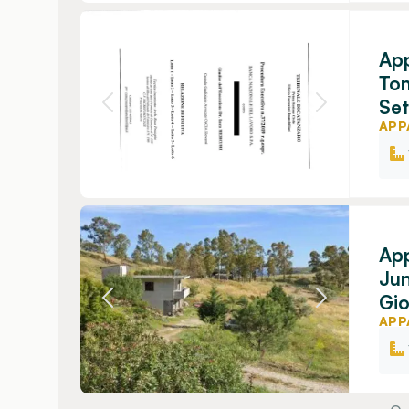
App
To
Set
APP
App
Jun
Gio
APP