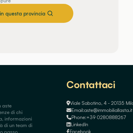
pure
 in questa provincia
Contattaci
Viale Sabotino, 4 - 20135 Mi
n aste
Email:
aste@immobiliallasta.it
enze di chi
Phone:
+39 0280888267
a, informazioni
LinkedIn
tà di un team di
Facebook
so passo