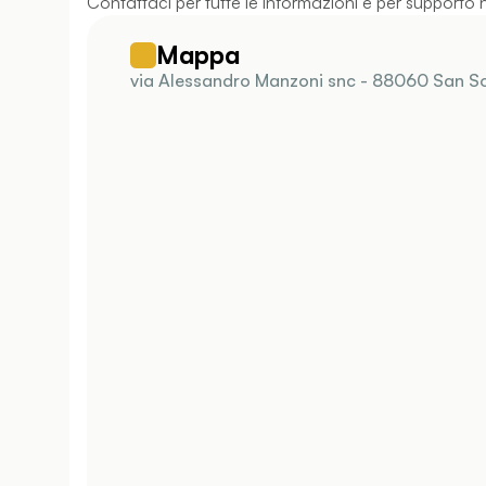
Contattaci per tutte le informazioni e per supporto n
Mappa
via Alessandro Manzoni snc - 88060 San So