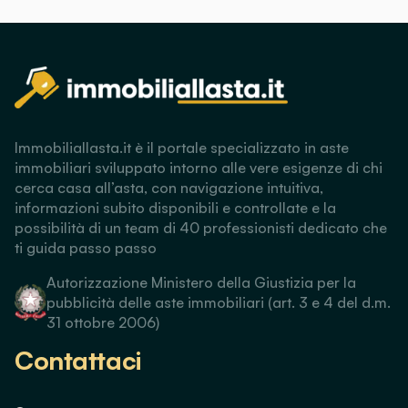
Immobiliallasta.it è il portale specializzato in aste
immobiliari sviluppato intorno alle vere esigenze di chi
cerca casa all’asta, con navigazione intuitiva,
informazioni subito disponibili e controllate e la
possibilità di un team di 40 professionisti dedicato che
ti guida passo passo
Autorizzazione Ministero della Giustizia per la
pubblicità delle aste immobiliari (art. 3 e 4 del d.m.
31 ottobre 2006)
Contattaci