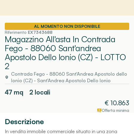
AL MOMENTO NON DISPONIBILE
Riferimento
EX7343688
Magazzino All'asta In Contrada
Fego - 88060 Sant'andrea
Apostolo Dello Ionio (CZ)
- LOTTO
2
Contrada Fego - 88060 Sant'Andrea Apostolo dello
Ionio (CZ)
-
Sant'Andrea Apostolo Dello Ionio
47
mq
2 locali
€
10.863
Offerta minima
Descrizione
In vendita immobile commerciale situato in una zona