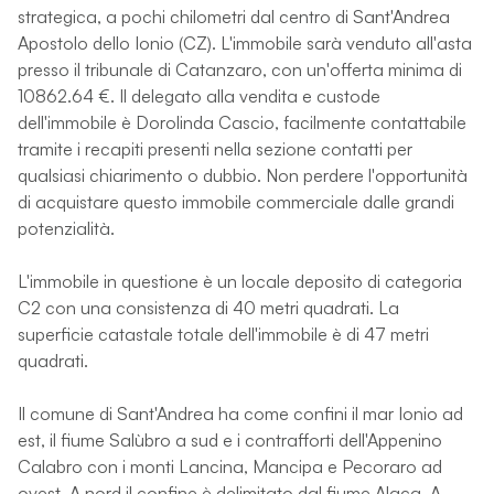
strategica, a pochi chilometri dal centro di Sant'Andrea
Apostolo dello Ionio (CZ). L'immobile sarà venduto all'asta
presso il tribunale di Catanzaro, con un'offerta minima di
10862.64 €. Il delegato alla vendita e custode
dell'immobile è Dorolinda Cascio, facilmente contattabile
tramite i recapiti presenti nella sezione contatti per
qualsiasi chiarimento o dubbio. Non perdere l'opportunità
di acquistare questo immobile commerciale dalle grandi
potenzialità.
L'immobile in questione è un locale deposito di categoria
C2 con una consistenza di 40 metri quadrati. La
superficie catastale totale dell'immobile è di 47 metri
quadrati.
Il comune di Sant'Andrea ha come confini il mar Ionio ad
est, il fiume Salùbro a sud e i contrafforti dell'Appenino
Calabro con i monti Lancina, Mancipa e Pecoraro ad
ovest. A nord il confine è delimitato dal fiume Alaca. A