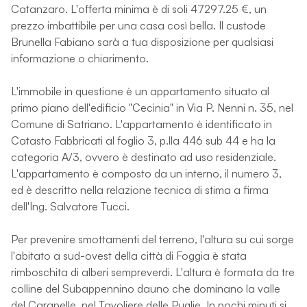
Catanzaro. L'offerta minima è di soli 47297.25 €, un
prezzo imbattibile per una casa così bella. Il custode
Brunella Fabiano sarà a tua disposizione per qualsiasi
informazione o chiarimento.
L'immobile in questione è un appartamento situato al
primo piano dell'edificio "Cecinia" in Via P. Nenni n. 35, nel
Comune di Satriano. L'appartamento è identificato in
Catasto Fabbricati al foglio 3, p.lla 446 sub 44 e ha la
categoria A/3, ovvero è destinato ad uso residenziale.
L'appartamento è composto da un interno, il numero 3,
ed è descritto nella relazione tecnica di stima a firma
dell'Ing. Salvatore Tucci.
Per prevenire smottamenti del terreno, l'altura su cui sorge
l'abitato a sud-ovest della città di Foggia è stata
rimboschita di alberi sempreverdi. L'altura è formata da tre
colline del Subappennino dauno che dominano la valle
del Carapelle, nel Tavoliere delle Puglie. In pochi minuti si