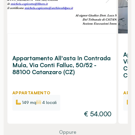
Appa
Appartamento All'asta In Contrada
Via
Mula, Via Conti Falluc, 50/52 -
Cata
88100 Catanzaro (CZ)
Cat
APPARTAMENTO
APP
149 mq
4 locali
€
54.000
Oppure