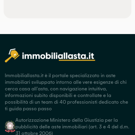
Immobiliallasta.it è il portale specializzato in aste
immobiliari sviluppato intorno alle vere esigenze di chi
cerca casa all’asta, con navigazione intuitiva,
informazioni subito disponibili e controllate e la
possibilità di un team di 40 professionisti dedicato che
ti guida passo passo
Autorizzazione Ministero della Giustizia per la
pubblicità delle aste immobiliari (art. 3 e 4 del d.m.
31 ottobre 2006)