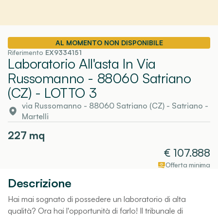
AL MOMENTO NON DISPONIBILE
Riferimento
EX9334151
Laboratorio All'asta In Via
Russomanno - 88060 Satriano
(CZ)
- LOTTO 3
via Russomanno - 88060 Satriano (CZ)
-
Satriano
-
Martelli
227
mq
€
107.888
Offerta minima
Descrizione
Hai mai sognato di possedere un laboratorio di alta
qualità? Ora hai l'opportunità di farlo! Il tribunale di