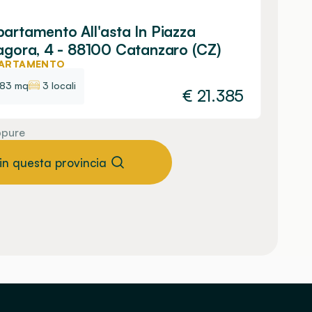
artamento All'asta In Piazza
agora, 4 - 88100 Catanzaro (CZ)
ARTAMENTO
83 mq
3 locali
€
21.385
pure
 in questa provincia