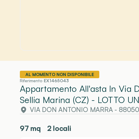
AL MOMENTO NON DISPONIBILE
Riferimento
EX1465043
Appartamento All'asta In Via
Sellia Marina (CZ)
- LOTTO U
VIA DON ANTONIO MARRA - 88050 Se
97
mq
2 locali