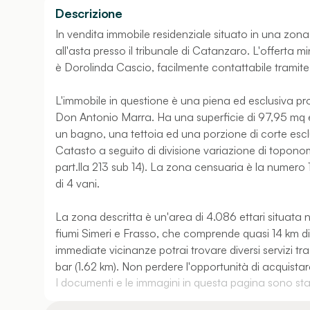
Descrizione
In vendita immobile residenziale situato in una zona
all'asta presso il tribunale di Catanzaro. L'offerta m
è Dorolinda Cascio, facilmente contattabile tramite i
L'immobile in questione è una piena ed esclusiva pro
Don Antonio Marra. Ha una superficie di 97,95 mq
un bagno, una tettoia ed una porzione di corte esclus
Catasto a seguito di divisione variazione di toponomas
part.lla 213 sub 14). La zona censuaria è la numero 1
di 4 vani.
La zona descritta è un'area di 4.086 ettari situata ne
fiumi Simeri e Frasso, che comprende quasi 14 km di 
immediate vicinanze potrai trovare diversi servizi tr
bar (1.62 km). Non perdere l'opportunità di acquist
I documenti e le immagini in questa pagina sono stati