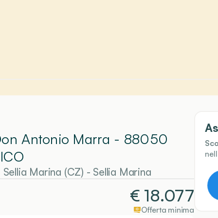
As
 Don Antonio Marra - 88050
Sco
NICO
nel
llia Marina (CZ)
-
Sellia Marina
€
18.077
Offerta minima