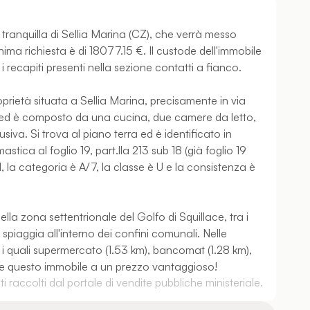
 tranquilla di Sellia Marina (CZ), che verrà messo
inima richiesta è di 18077.15 €. Il custode dell'immobile
 recapiti presenti nella sezione contatti a fianco.
prietà situata a Sellia Marina, precisamente in via
 ed è composto da una cucina, due camere da letto,
iva. Si trova al piano terra ed è identificato in
tica al foglio 19, part.lla 213 sub 18 (già foglio 19
, la categoria è A/7, la classe è U e la consistenza è
lla zona settentrionale del Golfo di Squillace, tra i
spiaggia all'interno dei confini comunali. Nelle
a i quali supermercato (1.53 km), bancomat (1.28 km),
are questo immobile a un prezzo vantaggioso!
 raccolti dal portale di vendite pubbliche ministeriale.