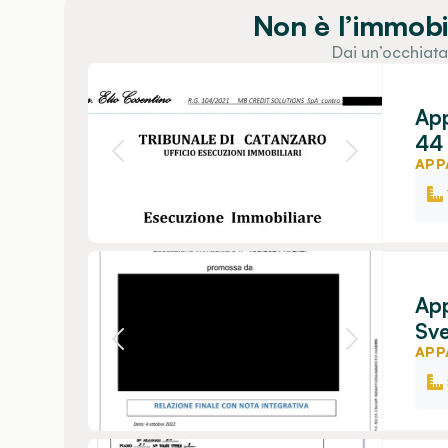
Non è l’immobi
Dai un’occhiata
App
44 
APP
App
Sve
APP