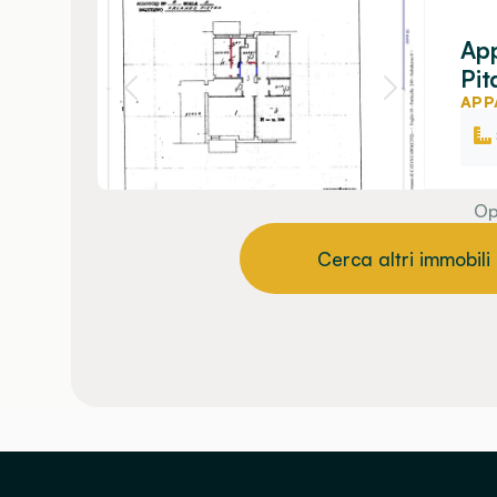
App
Pit
APP
Op
Cerca altri immobili