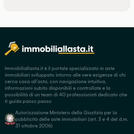
Immobiliallasta.it è il portale specializzato in aste
immobiliari sviluppato intorno alle vere esigenze di chi
cerca casa all’asta, con navigazione intuitiva,
informazioni subito disponibili e controllate e la
possibilità di un team di 40 professionisti dedicato che
ti guida passo passo
Autorizzazione Ministero della Giustizia per la
pubblicità delle aste immobiliari (art. 3 e 4 del d.m.
31 ottobre 2006)