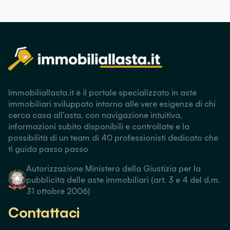
Immobiliallasta.it è il portale specializzato in aste
immobiliari sviluppato intorno alle vere esigenze di chi
cerca casa all’asta, con navigazione intuitiva,
informazioni subito disponibili e controllate e la
possibilità di un team di 40 professionisti dedicato che
ti guida passo passo
Autorizzazione Ministero della Giustizia per la
pubblicità delle aste immobiliari (art. 3 e 4 del d.m.
31 ottobre 2006)
Contattaci