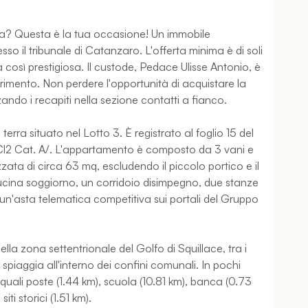
a? Questa è la tua occasione! Un immobile
sso il tribunale di Catanzaro. L'offerta minima è di soli
così prestigiosa. Il custode, Pedace Ulisse Antonio, è
rimento. Non perdere l'opportunità di acquistare la
zando i recapiti nella sezione contatti a fianco.
rra situato nel Lotto 3. È registrato al foglio 15 del
 Cl2 Cat. A/. L'appartamento è composto da 3 vani e
a di circa 63 mq, escludendo il piccolo portico e il
cina soggiorno, un corridoio disimpegno, due stanze
 un'asta telematica competitiva sui portali del Gruppo
lla zona settentrionale del Golfo di Squillace, tra i
spiaggia all'interno dei confini comunali. In pochi
i quali poste (1.44 km), scuola (10.81 km), banca (0.73
i storici (1.51 km).