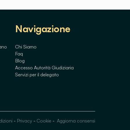
Navigazione
lano
Chi Siamo
Faq
Blog
Accesso Autorità Giudiziaria
Servizi per il delegato
dizioni
-
Privacy
-
Cookie
-
Aggiorna consensi