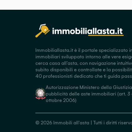
Immobiliallasta.it è il portale specializzato i
immobiliari sviluppato intorno alle vere esig
cerca casa all’asta, con navigazione intuitiv
subito disponibili e controllate e la possibili
40 professionisti dedicato che ti guida pas
Autorizzazione Ministero della Giustizia
pubblicità delle aste immobiliari (art. 3
ottobre 2006)
©
2026
Immobili all'asta | Tutti i diritti ris