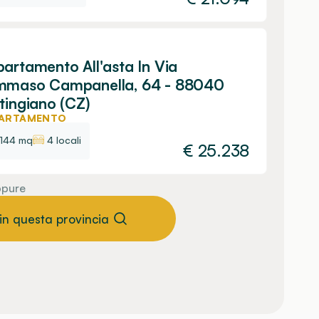
artamento All'asta In Via
mmaso Campanella, 64 - 88040
tingiano (CZ)
ARTAMENTO
144 mq
4 locali
€
25.238
pure
 in questa provincia