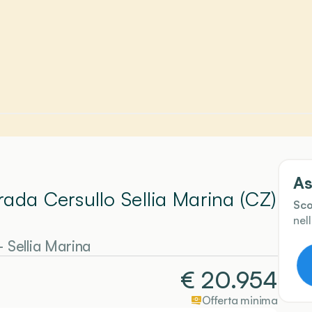
As
ada Cersullo Sellia Marina (CZ)
Sco
nel
-
Sellia Marina
€
20.954
Offerta minima