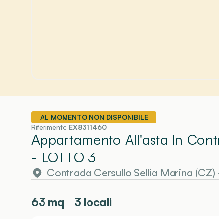
AL MOMENTO NON DISPONIBILE
Riferimento
EX8311460
Appartamento All'asta In Contr
- LOTTO 3
Contrada Cersullo Sellia Marina (CZ)
63
mq
3 locali