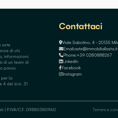
Contattaci
Viale Sabotino, 4 - 20135 Mi
n aste
Email:
aste@immobiliallasta.it
enze di chi
Phone:
+39 0280888267
a, informazioni
LinkedIn
tà di un team di
Facebook
so passo
Instagram
 per la
 e 4 del d.m. 31
ervati | P.IVA/C.F. 09880380960
Termini e con