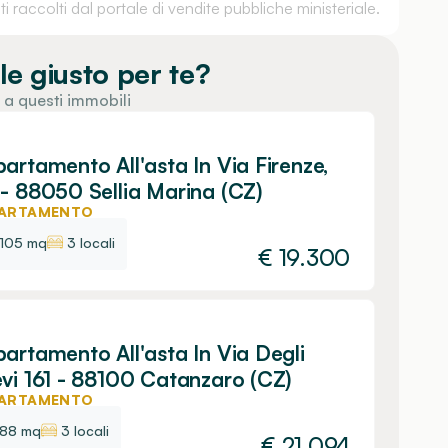
 raccolti dal portale di vendite pubbliche ministeriale.
le giusto per te?
 a questi immobili
artamento All'asta In Via Firenze,
- 88050 Sellia Marina (CZ)
ARTAMENTO
105 mq
3 locali
€
19.300
artamento All'asta In Via Degli
vi 161 - 88100 Catanzaro (CZ)
ARTAMENTO
88 mq
3 locali
€
21.094