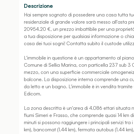
Descrizione
Hai sempre sognato di possedere una casa tutta tu
residenziale di grande valore sarà messo all'asta pre
20954.20 €, un prezzo imbattibile per una proprietà 
a tua disposizione per qualsiasi informazione o chia
casa dei tuoi sogni! Contatta subito il custode utiliz
L'immobile in questione è un appartamento al piano te
Comune di Sellia Marina, con particella 237 sub 3
mezzo, con una superficie commerciale omogeneizzat
balcone. La disposizione interna comprende una cu
da letto e un bagno. L'immobile è in vendita tramite
Edicom.
La zona descritta è un'area di 4.086 ettari situata ne
fiumi Simeri e Frasso, che comprende quasi 14 km di 
minuti si possono raggiungere i principali servizi tra 
km), bancomat (1.44 km), fermata autobus (1.44 km), sit