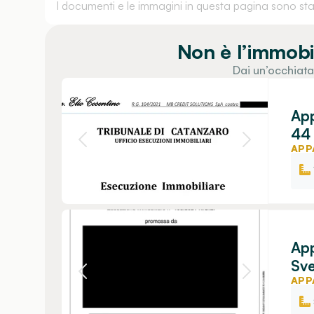
I documenti e le immagini in questa pagina sono stati
Non è l’immobi
Dai un’occhiata
App
44 
APP
App
Sve
APP