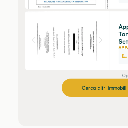
App
To
Set
APP
Op
Cerca altri immobili