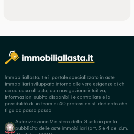
Immobiliallasta.it è il portale specializzato in aste
immobiliari sviluppato intorno alle vere esigenze di chi
cerca casa all’asta, con navigazione intuitiva,
informazioni subito disponibili e controllate e la
possibilità di un team di 40 professionisti dedicato che
ti guida passo passo
Autorizzazione Ministero della Giustizia per la
pubblicità delle aste immobiliari (art. 3 e 4 del d.m.