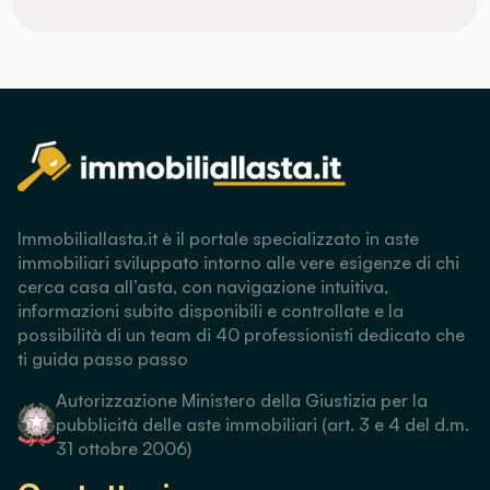
Immobiliallasta.it è il portale specializzato in aste
immobiliari sviluppato intorno alle vere esigenze di chi
cerca casa all’asta, con navigazione intuitiva,
informazioni subito disponibili e controllate e la
possibilità di un team di 40 professionisti dedicato che
ti guida passo passo
Autorizzazione Ministero della Giustizia per la
pubblicità delle aste immobiliari (art. 3 e 4 del d.m.
31 ottobre 2006)