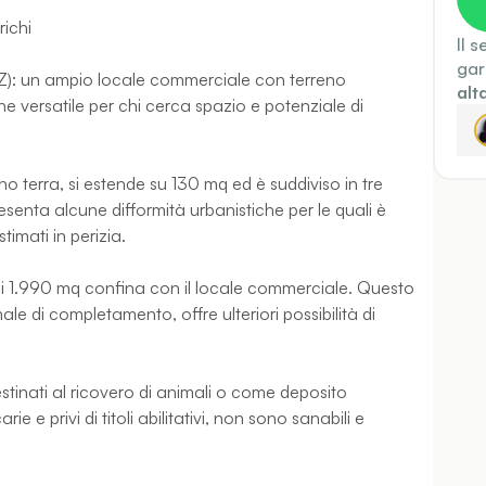
richi
Il 
gar
 (CZ): un ampio locale commerciale con terreno
alt
one versatile per chi cerca spazio e potenziale di
 terra, si estende su 130 mq ed è suddiviso in tre
esenta alcune difformità urbanistiche per le quali è
timati in perizia.
 di 1.990 mq confina con il locale commerciale. Questo
ale di completamento, offre ulteriori possibilità di
stinati al ricovero di animali o come deposito
ie e privi di titoli abilitativi, non sono sanabili e