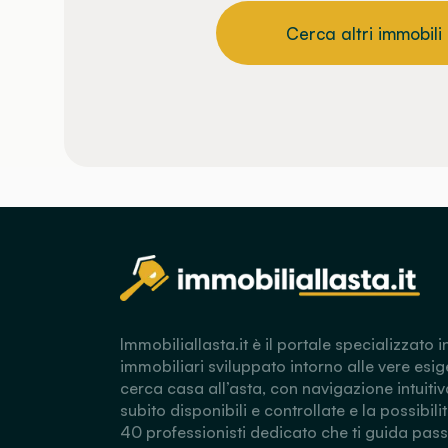
Cerca altri immobili
Immobiliallasta.it è il portale specializzato i
immobiliari sviluppato intorno alle vere esig
cerca casa all’asta, con navigazione intuitiv
subito disponibili e controllate e la possibili
40 professionisti dedicato che ti guida pas