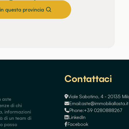
 in questa provincia
Contattaci
Viale Sabotino, 4 - 20135 Mi
n aste
Email:
aste@immobiliallasta.it
enze di chi
Phone:
+39 0280888267
a, informazioni
LinkedIn
tà di un team di
Facebook
so passo