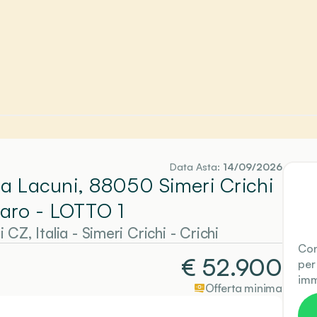
Data Asta:
14/09/2026
ada Lacuni, 88050 Simeri Crichi
zaro
- LOTTO 1
 CZ, Italia
-
Simeri Crichi
- Crichi
Con
€
52.900
per
imm
Offerta minima