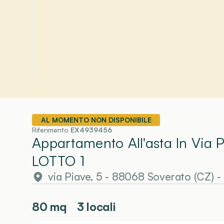
AL MOMENTO NON DISPONIBILE
Riferimento
EX4939456
Appartamento All'asta In Via 
LOTTO 1
via Piave, 5 - 88068 Soverato (CZ)
-
80
mq
3 locali