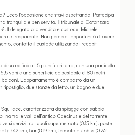
a? Ecco l'occasione che stavi aspettando! Partecipa
na tranquilla e ben servita. Il tribunale di Catanzaro
0 €. Il delegato alla vendita e custode, Michele
icura e trasparente. Non perdere l'opportunità di avere
ento, contatta il custode utilizzando i recapiti
i un edificio di 5 piani fuori terra, con una particella
5,5 vani e una superficie calpestabile di 80 metri
 di balconi. L'appartamento è composto da un
 ripostiglio, due stanze da letto, un bagno e due
di Squillace, caratterizzata da spiagge con sabbia
llina tra le valli dell'antico Caecinus e del torrente
versi servizi tra i quali supermercato (0.15 km), poste
mat (0.42 km), bar (0.19 km), fermata autobus (0.32