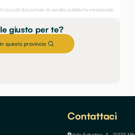
 raccolti dal portale di vendite pubbliche ministeriale.
le giusto per te?
 in questa provincia
Contattaci
Viale Sabotino, 4 - 20135 Mi