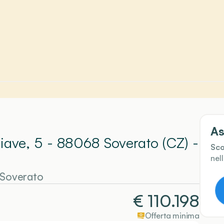
As
Piave, 5 - 88068 Soverato (CZ)
-
Sco
nel
Soverato
€
110.198
Offerta minima