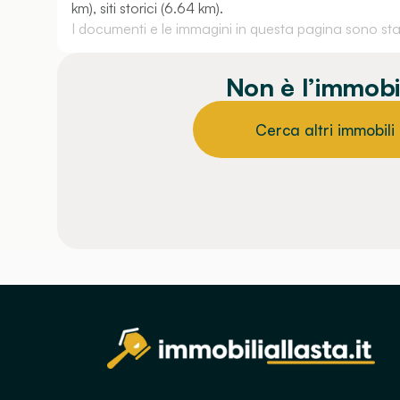
km), siti storici (6.64 km).
I documenti e le immagini in questa pagina sono stati
Non è l’immobi
Cerca altri immobili