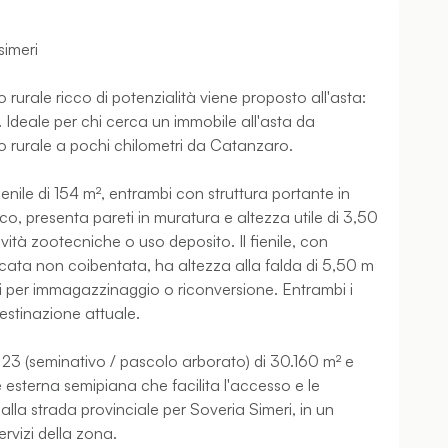
simeri
rurale ricco di potenzialità viene proposto all'asta:
li. Ideale per chi cerca un immobile all'asta da
o rurale a pochi chilometri da Catanzaro.
nile di 154 m², entrambi con struttura portante in
co, presenta pareti in muratura e altezza utile di 3,50
ività zootecniche o uso deposito. Il fienile, con
cata non coibentata, ha altezza alla falda di 5,50 m
ti per immagazzinaggio o riconversione. Entrambi i
o destinazione attuale.
a 23 (seminativo / pascolo arborato) di 30.160 m² e
e esterna semipiana che facilita l'accesso e le
alla strada provinciale per Soveria Simeri, in un
rvizi della zona.