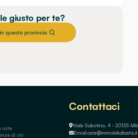
le giusto per te?
 in questa provincia
Contattaci
Viale Sabotino, 4 - 20135 Mi
n aste
Email:
aste@immobiliallasta.it
enze di chi