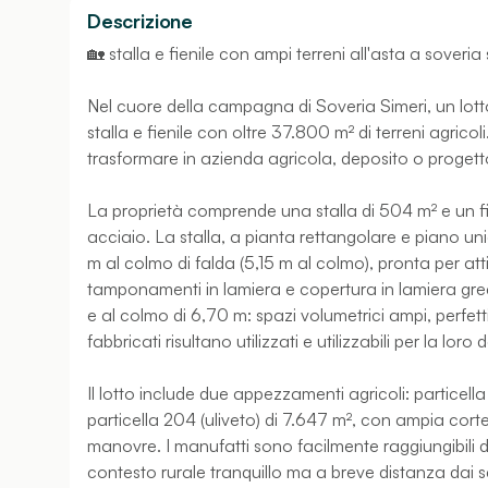
Descrizione
🏡 stalla e fienile con ampi terreni all'asta a soveria 
Nel cuore della campagna di Soveria Simeri, un lotto 
stalla e fienile con oltre 37.800 m² di terreni agrico
trasformare in azienda agricola, deposito o progett
La proprietà comprende una stalla di 504 m² e un fie
acciaio. La stalla, a pianta rettangolare e piano uni
m al colmo di falda (5,15 m al colmo), pronta per att
tamponamenti in lamiera e copertura in lamiera gre
e al colmo di 6,70 m: spazi volumetrici ampi, perfet
fabbricati risultano utilizzati e utilizzabili per la lor
Il lotto include due appezzamenti agricoli: particell
particella 204 (uliveto) di 7.647 m², con ampia cort
manovre. I manufatti sono facilmente raggiungibili d
contesto rurale tranquillo ma a breve distanza dai se