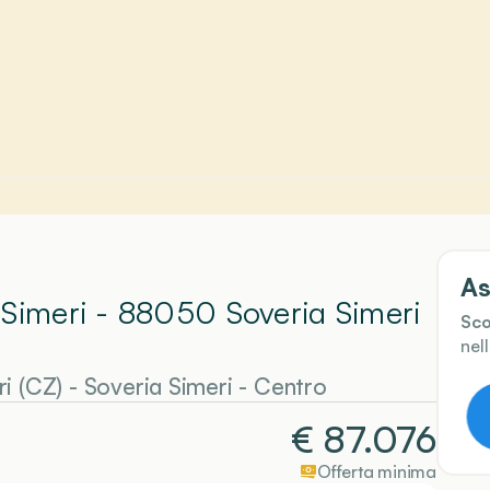
As
 Simeri - 88050 Soveria Simeri
Sco
nel
i (CZ)
-
Soveria Simeri
- Centro
€
87.076
Offerta minima