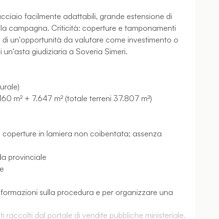
n acciaio facilmente adattabili, grande estensione di
della campagna. Criticità: coperture e tamponamenti
tta di un'opportunità da valutare come investimento o
di un'asta giudiziaria a Soveria Simeri.
rurale)
0.160 m² + 7.647 m² (totale terreni 37.807 m²)
ale; coperture in lamiera non coibentata; assenza
da provinciale
le
 informazioni sulla procedura e per organizzare una
 raccolti dal portale di vendite pubbliche ministeriale.