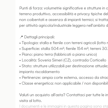
Punti di forza: volumetrie significative e strutture i
terreno produttivo, accessibilità e privacy tipiche 
non coibentati e assenza di impianti termici; si tra
per attività agricola/industriale leggera nell'ambito 
📍 Dettagli principali:
• Tipologia: stalla e fienile con terreni agricoli (lotto 
• Superficie: stalla 504 m²; fienile 154 m²; terreni 3
• Piano: piano terra (fabbricati a piano unico)
• Località: Soveria Simeri (CZ), contrada Corticello
• Stato: strutture utilizzabili per destinazione attu
impianto riscaldamento
• Pertinenze: ampia corte esterna, accesso da stra
• Classe energetica: non applicabile / non disponibi
Valuti un acquisto all'asta? Contattaci per tutte le
visita al lotto.
I documenti e le immagini in questa pagina sono stati