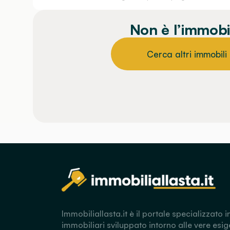
Non è l’immobi
Cerca altri immobili
Immobiliallasta.it è il portale specializzato i
immobiliari sviluppato intorno alle vere esig