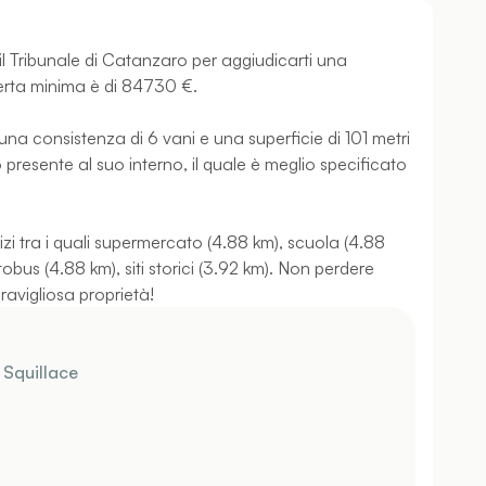
o il Tribunale di Catanzaro per aggiudicarti una
fferta minima è di 84730 €.
una consistenza di 6 vani e una superficie di 101 metri
o presente al suo interno, il quale è meglio specificato
izi tra i quali supermercato (4.88 km), scuola (4.88
bus (4.88 km), siti storici (3.92 km). Non perdere
eravigliosa proprietà!
- Squillace