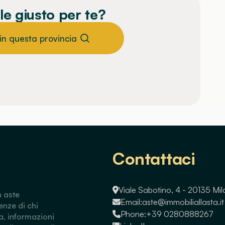
le giusto per te?
 in questa provincia
Contattaci
Viale Sabotino, 4 - 20135 Mi
n aste
Email:
aste@immobiliallasta.it
enze di chi
Phone:
+39 0280888267
a, informazioni