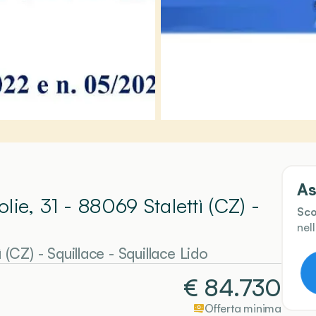
As
olie, 31 - 88069 Stalettì (CZ)
-
Sco
nel
ì (CZ)
-
Squillace
- Squillace Lido
€
84.730
Offerta minima