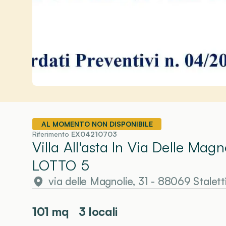
AL MOMENTO NON DISPONIBILE
Riferimento
EX04210703
Villa All'asta In Via Delle Magn
LOTTO 5
via delle Magnolie, 31 - 88069 Stalett
101
mq
3 locali