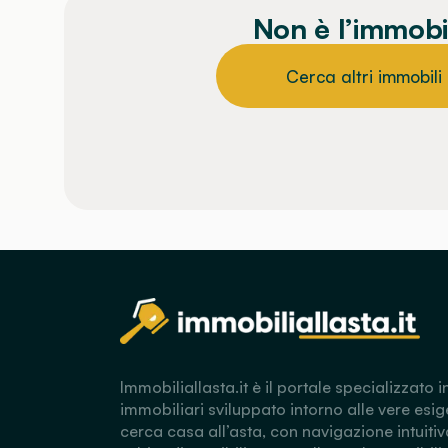
Non è l’immobi
Cerca altri immobili
Immobiliallasta.it è il portale specializzato i
immobiliari sviluppato intorno alle vere esig
cerca casa all’asta, con navigazione intuitiv