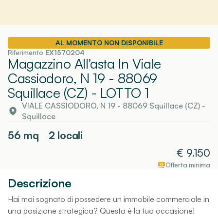
AL MOMENTO NON DISPONIBILE
Riferimento
EX1570204
Magazzino All'asta In Viale
Cassiodoro, N 19 - 88069
Squillace (CZ)
- LOTTO 1
VIALE CASSIODORO, N 19 - 88069 Squillace (CZ)
-
Squillace
56
mq
2 locali
€
9.150
Offerta minima
Descrizione
Hai mai sognato di possedere un immobile commerciale in
una posizione strategica? Questa è la tua occasione!