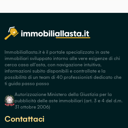
Immobiliallasta.it è il portale specializzato in aste
immobiliari sviluppato intorno alle vere esigenze di chi
cerca casa all’asta, con navigazione intuitiva,
informazioni subito disponibili e controllate e la
possibilità di un team di 40 professionisti dedicato che
ti guida passo passo
Autorizzazione Ministero della Giustizia per la
pubblicità delle aste immobiliari (art. 3 e 4 del d.m.
31 ottobre 2006)
Contattaci