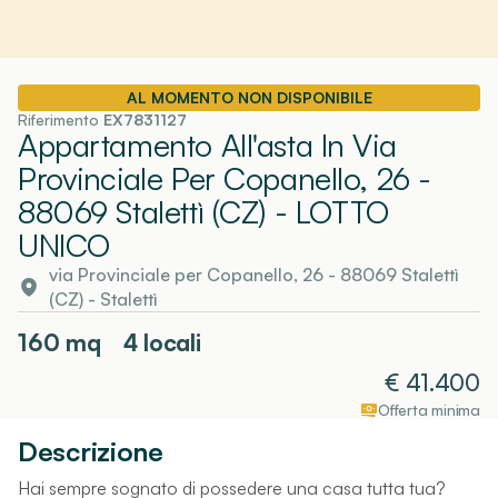
AL MOMENTO NON DISPONIBILE
Riferimento
EX7831127
Appartamento All'asta In Via
Provinciale Per Copanello, 26 -
88069 Stalettì (CZ)
- LOTTO
UNICO
via Provinciale per Copanello, 26 - 88069 Stalettì
(CZ)
-
Stalettì
160
mq
4 locali
€
41.400
Offerta minima
Descrizione
Hai sempre sognato di possedere una casa tutta tua?