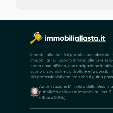
Immobiliallasta.it è il portale specializzato i
immobiliari sviluppato intorno alle vere esig
cerca casa all’asta, con navigazione intuitiv
subito disponibili e controllate e la possibili
40 professionisti dedicato che ti guida pas
Autorizzazione Ministero della Giustizia
pubblicità delle aste immobiliari (art. 3
ottobre 2006)