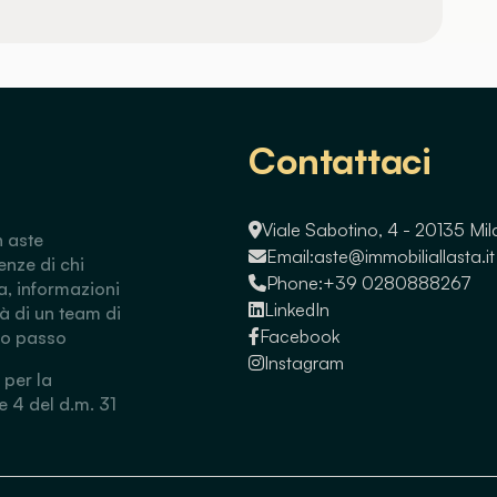
Contattaci
Viale Sabotino, 4 - 20135 Mi
n aste
Email:
aste@immobiliallasta.it
enze di chi
Phone:
+39 0280888267
a, informazioni
LinkedIn
tà di un team di
Facebook
so passo
Instagram
 per la
 e 4 del d.m. 31