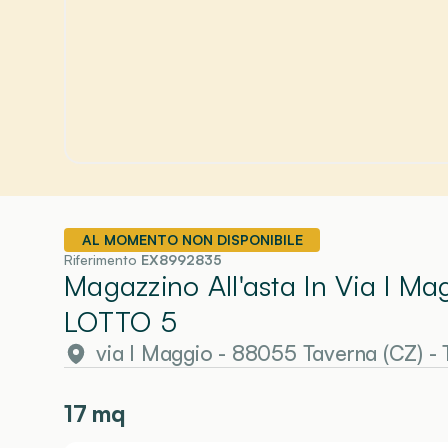
AL MOMENTO NON DISPONIBILE
Riferimento
EX8992835
Magazzino All'asta In Via I M
LOTTO 5
via I Maggio - 88055 Taverna (CZ)
-
17
mq