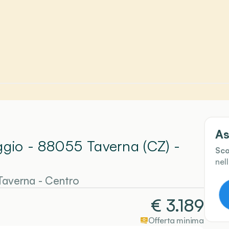
As
aggio - 88055 Taverna (CZ)
-
Sco
nel
Taverna
- Centro
€
3.189
Offerta minima