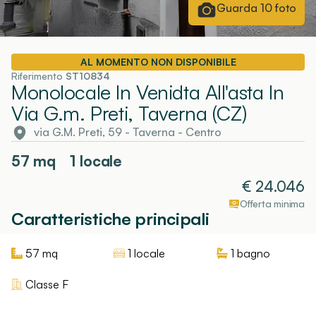
Guarda
10
foto
AL MOMENTO NON DISPONIBILE
Riferimento
ST10834
Monolocale In Venidta All'asta In
Via G.m. Preti, Taverna (CZ)
via G.M. Preti, 59
-
Taverna
- Centro
57
mq
1 locale
€
24.046
Offerta minima
Caratteristiche principali
57
mq
1 locale
1
bagno
Classe
F