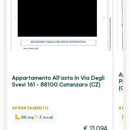
Appa
Appartamento All'asta In Via Degli
Pit
Svevi 161 - 88100 Catanzaro (CZ)
(CZ)
APPARTAMENTO
APP
88 mq
3 locali
€
21.094