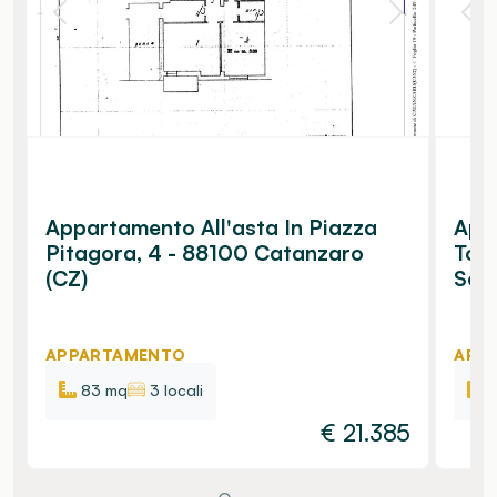
Appartamento All'asta In Piazza
Appa
Pitagora, 4 - 88100 Catanzaro
Tom
(CZ)
Sett
APPARTAMENTO
APP
83 mq
3 locali
€
21.385