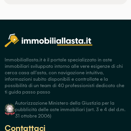
Immobiliallasta.it è il portale specializzato in aste
immobiliari sviluppato intorno alle vere esigenze di chi
cerca casa all’asta, con navigazione intuitiva,
informazioni subito disponibili e controllate e la
possibilità di un team di 40 professionisti dedicato che
ti guida passo passo
Autorizzazione Ministero della Giustizia per la
pubblicità delle aste immobiliari (art. 3 e 4 del d.m.
31 ottobre 2006)
Contattaci