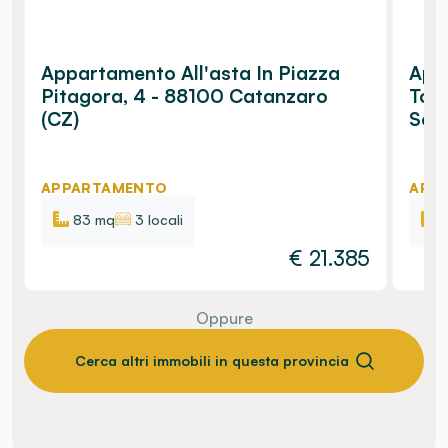
Appartamento All'asta In Piazza
Appa
Pitagora, 4 - 88100 Catanzaro
Tom
(CZ)
Sett
APPARTAMENTO
APP
83 mq
3 locali
€
21.385
Oppure
Cerca altri immobili in questa provincia