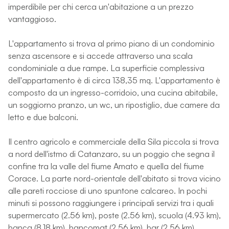
imperdibile per chi cerca un'abitazione a un prezzo
vantaggioso.
L'appartamento si trova al primo piano di un condominio
senza ascensore e si accede attraverso una scala
condominiale a due rampe. La superficie complessiva
dell'appartamento è di circa 138,35 mq. L'appartamento è
composto da un ingresso-corridoio, una cucina abitabile,
un soggiorno pranzo, un wc, un ripostiglio, due camere da
letto e due balconi.
Il centro agricolo e commerciale della Sila piccola si trova
a nord dell'istmo di Catanzaro, su un poggio che segna il
confine tra la valle del fiume Amato e quella del fiume
Corace. La parte nord-orientale dell'abitato si trova vicino
alle pareti rocciose di uno spuntone calcareo. In pochi
minuti si possono raggiungere i principali servizi tra i quali
supermercato (2.56 km), poste (2.56 km), scuola (4.93 km),
banca (8.18 km), bancomat (2.56 km), bar (2.56 km),