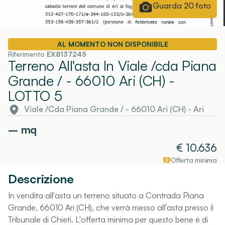
Guarda
20
foto
AL MOMENTO NON DISPONIBILE
Riferimento
EX8137245
Terreno All'asta In Viale /cda Piana
Grande / - 66010 Ari (CH)
-
LOTTO 5
Viale /Cda Piana Grande / - 66010 Ari (CH)
-
Ari
–
mq
€
10.636
Offerta minima
Descrizione
In vendita all'asta un terreno situato a Contrada Piana
Grande, 66010 Ari (CH), che verrà messo all'asta presso il
Tribunale di Chieti. L'offerta minima per questo bene è di