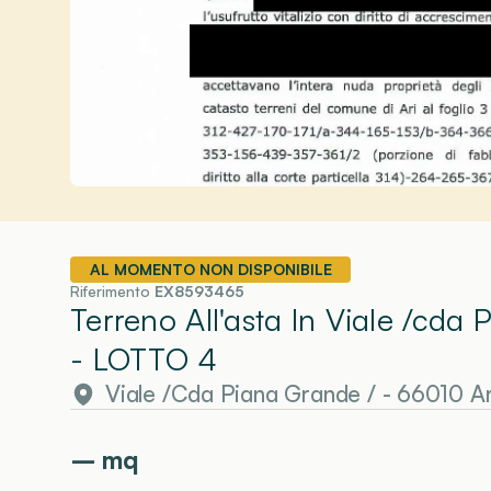
AL MOMENTO NON DISPONIBILE
Riferimento
EX8593465
Terreno All'asta In Viale /cda
- LOTTO 4
Viale /Cda Piana Grande / - 66010 Ar
–
mq