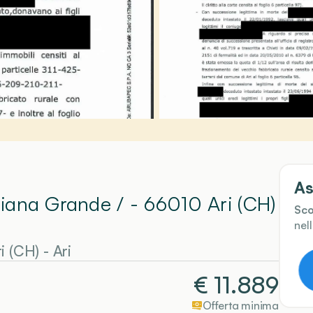
As
 Piana Grande / - 66010 Ari (CH)
Sco
nel
i (CH)
-
Ari
€
11.889
Offerta minima