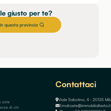
le giusto per te?
 in questa provincia
Contattaci
Viale Sabotino, 4 - 20135 Mi
n aste
Email:
aste@immobiliallasta.it
enze di chi