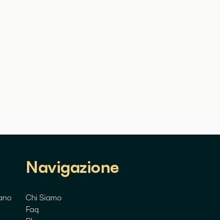
Navigazione
lano
Chi Siamo
Faq