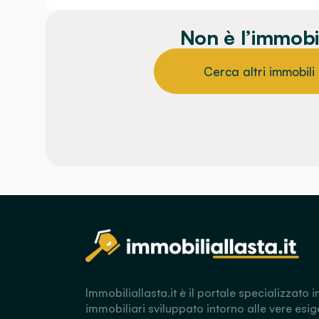
Non è l’immobi
Cerca altri immobili
Immobiliallasta.it è il portale specializzato i
immobiliari sviluppato intorno alle vere esig