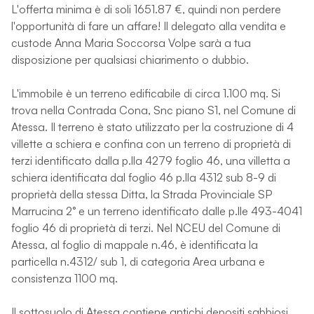
L'offerta minima è di soli 1651.87 €, quindi non perdere
l'opportunità di fare un affare! Il delegato alla vendita e
custode Anna Maria Soccorsa Volpe sarà a tua
disposizione per qualsiasi chiarimento o dubbio.
L'immobile è un terreno edificabile di circa 1.100 mq. Si
trova nella Contrada Cona, Snc piano S1, nel Comune di
Atessa. Il terreno è stato utilizzato per la costruzione di 4
villette a schiera e confina con un terreno di proprietà di
terzi identificato dalla p.lla 4279 foglio 46, una villetta a
schiera identificata dal foglio 46 p.lla 4312 sub 8-9 di
proprietà della stessa Ditta, la Strada Provinciale SP
Marrucina 2° e un terreno identificato dalle p.lle 493-4041
foglio 46 di proprietà di terzi. Nel NCEU del Comune di
Atessa, al foglio di mappale n.46, è identificata la
particella n.4312/ sub 1, di categoria Area urbana e
consistenza 1100 mq.
Il sottosuolo di Atessa contiene antichi depositi sabbiosi