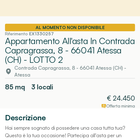
AL MOMENTO NON DISPONIBILE
Riferimento
EX1330257
Appartamento All'asta In Contrada
Capragrassa, 8 - 66041 Atessa
(CH)
- LOTTO 2
Contrada Capragrassa, 8 - 66041 Atessa (CH)
-
Atessa
85
mq
3 locali
€
24.450
Offerta minima
Descrizione
Hai sempre sognato di possedere una casa tutta tua?
Questa è la tua occasione! Partecipa all'asta per un