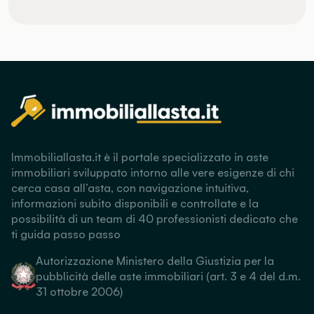
Immobiliallasta.it è il portale specializzato in aste
immobiliari sviluppato intorno alle vere esigenze di chi
cerca casa all’asta, con navigazione intuitiva,
informazioni subito disponibili e controllate e la
possibilità di un team di 40 professionisti dedicato che
ti guida passo passo
Autorizzazione Ministero della Giustizia per la
pubblicità delle aste immobiliari (art. 3 e 4 del d.m.
31 ottobre 2006)