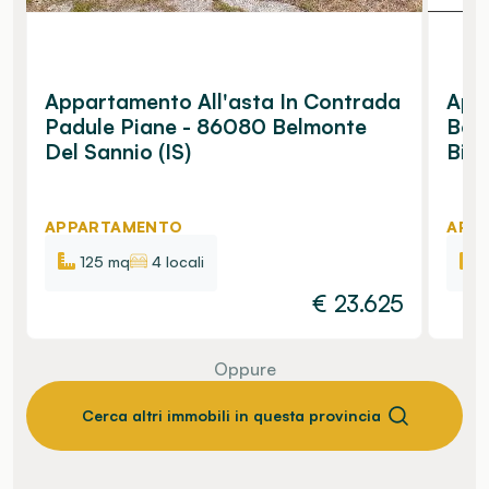
Appartamento All'asta In Contrada
Appa
Padule Piane - 86080 Belmonte
Bor
Del Sannio (IS)
Bisa
APPARTAMENTO
APP
125 mq
4 locali
€
23.625
Oppure
Cerca altri immobili in questa provincia