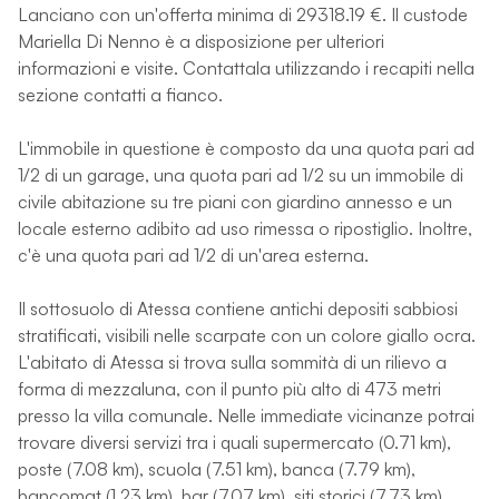
Lanciano con un'offerta minima di 29318.19 €. Il custode
Mariella Di Nenno è a disposizione per ulteriori
informazioni e visite. Contattala utilizzando i recapiti nella
sezione contatti a fianco.
L'immobile in questione è composto da una quota pari ad
1/2 di un garage, una quota pari ad 1/2 su un immobile di
civile abitazione su tre piani con giardino annesso e un
locale esterno adibito ad uso rimessa o ripostiglio. Inoltre,
c'è una quota pari ad 1/2 di un'area esterna.
Il sottosuolo di Atessa contiene antichi depositi sabbiosi
stratificati, visibili nelle scarpate con un colore giallo ocra.
L'abitato di Atessa si trova sulla sommità di un rilievo a
forma di mezzaluna, con il punto più alto di 473 metri
presso la villa comunale. Nelle immediate vicinanze potrai
trovare diversi servizi tra i quali supermercato (0.71 km),
poste (7.08 km), scuola (7.51 km), banca (7.79 km),
bancomat (1.23 km), bar (7.07 km), siti storici (7.73 km).