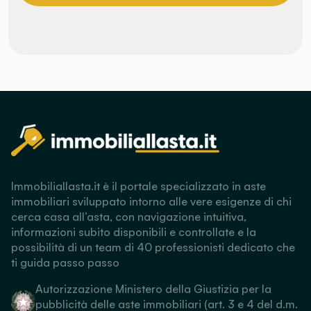
Immobiliallasta.it è il portale specializzato in aste
immobiliari sviluppato intorno alle vere esigenze di chi
cerca casa all’asta, con navigazione intuitiva,
informazioni subito disponibili e controllate e la
possibilità di un team di 40 professionisti dedicato che
ti guida passo passo
Autorizzazione Ministero della Giustizia per la
pubblicità delle aste immobiliari (art. 3 e 4 del d.m.