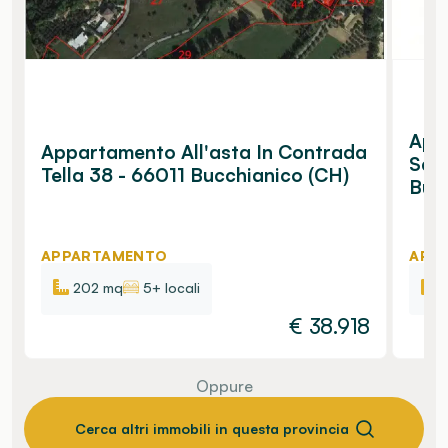
App
Appartamento All'asta In Contrada
San
Tella 38 - 66011 Bucchianico (CH)
Buc
APPARTAMENTO
APP
202 mq
5+ locali
€
38.918
Oppure
Cerca altri immobili in questa provincia