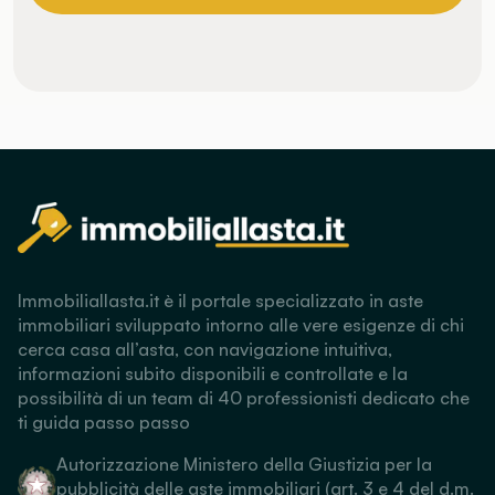
Immobiliallasta.it è il portale specializzato in aste
immobiliari sviluppato intorno alle vere esigenze di chi
cerca casa all’asta, con navigazione intuitiva,
informazioni subito disponibili e controllate e la
possibilità di un team di 40 professionisti dedicato che
ti guida passo passo
Autorizzazione Ministero della Giustizia per la
pubblicità delle aste immobiliari (art. 3 e 4 del d.m.