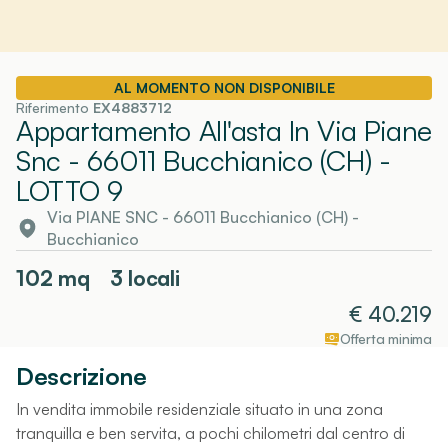
AL MOMENTO NON DISPONIBILE
Riferimento
EX4883712
Appartamento All'asta In Via Piane
Snc - 66011 Bucchianico (CH)
-
LOTTO 9
Via PIANE SNC - 66011 Bucchianico (CH)
-
Bucchianico
102
mq
3 locali
€
40.219
Offerta minima
Descrizione
In vendita immobile residenziale situato in una zona
tranquilla e ben servita, a pochi chilometri dal centro di