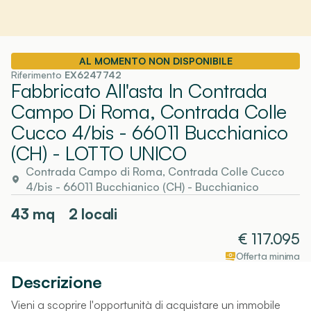
AL MOMENTO NON DISPONIBILE
Riferimento
EX6247742
Fabbricato All'asta In Contrada
Campo Di Roma, Contrada Colle
Cucco 4/bis - 66011 Bucchianico
(CH)
- LOTTO UNICO
Contrada Campo di Roma, Contrada Colle Cucco
4/bis - 66011 Bucchianico (CH)
-
Bucchianico
43
mq
2 locali
€
117.095
Offerta minima
Descrizione
Vieni a scoprire l'opportunità di acquistare un immobile