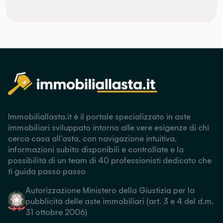
Immobiliallasta.it è il portale specializzato in aste
immobiliari sviluppato intorno alle vere esigenze di chi
cerca casa all’asta, con navigazione intuitiva,
informazioni subito disponibili e controllate e la
possibilità di un team di 40 professionisti dedicato che
ti guida passo passo
Autorizzazione Ministero della Giustizia per la
pubblicità delle aste immobiliari (art. 3 e 4 del d.m.
31 ottobre 2006)