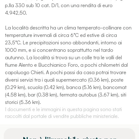
p.lla 330 sub 10 cat. D/1, con una rendita di euro
4.942,50.
La località descritta ha un clima temperato-collinare con
temperature invernali di circa 6°C ed estive di circa
23,5°C. Le precipitazioni sono abbondanti, intorno ai
1000 mm, e si concentrano soprattutto nel tardo
autunno. La località si trova su un colle tra le valli del
fiume Alento e Bucchianico Foro, a pochi chilometri dal
capoluogo Chieti. A pochi passi da casa potrai trovare
diversi servizi tra i quali supermercato (0.36 km), poste
(0.29 km), scuola (0.42 km), banca (5.16 km), bancomat
(4.58 km), bar (0.38 km), fermata autobus (3.67 km), siti
storici (5.36 km).
I documenti e le immagini in questa pagina sono stati
raccolti dal portale di vendite pubbliche ministeriale.