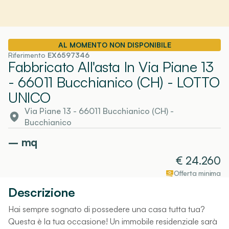
AL MOMENTO NON DISPONIBILE
Riferimento
EX6597346
Fabbricato All'asta In Via Piane 13
- 66011 Bucchianico (CH)
- LOTTO
UNICO
Via Piane 13 - 66011 Bucchianico (CH)
-
Bucchianico
–
mq
€
24.260
Offerta minima
Descrizione
Hai sempre sognato di possedere una casa tutta tua?
Questa è la tua occasione! Un immobile residenziale sarà