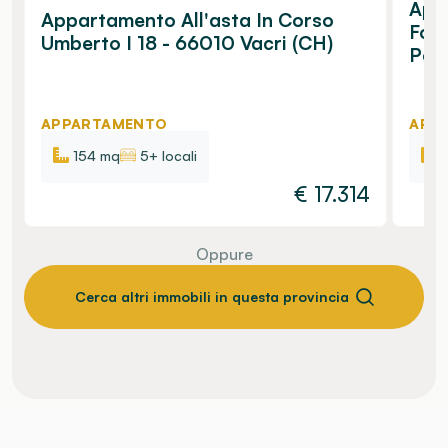
App
Appartamento All'asta In Corso
Fon
Umberto I 18 - 66010 Vacri (CH)
Pe, 
APPARTAMENTO
APP
154 mq
5+ locali
€
17.314
Oppure
Cerca altri immobili in questa provincia