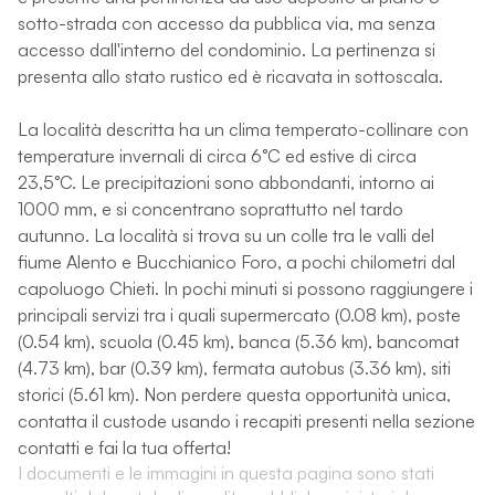
sotto-strada con accesso da pubblica via, ma senza
accesso dall'interno del condominio. La pertinenza si
presenta allo stato rustico ed è ricavata in sottoscala.
La località descritta ha un clima temperato-collinare con
temperature invernali di circa 6°C ed estive di circa
23,5°C. Le precipitazioni sono abbondanti, intorno ai
1000 mm, e si concentrano soprattutto nel tardo
autunno. La località si trova su un colle tra le valli del
fiume Alento e Bucchianico Foro, a pochi chilometri dal
capoluogo Chieti. In pochi minuti si possono raggiungere i
principali servizi tra i quali supermercato (0.08 km), poste
(0.54 km), scuola (0.45 km), banca (5.36 km), bancomat
(4.73 km), bar (0.39 km), fermata autobus (3.36 km), siti
storici (5.61 km). Non perdere questa opportunità unica,
contatta il custode usando i recapiti presenti nella sezione
contatti e fai la tua offerta!
I documenti e le immagini in questa pagina sono stati