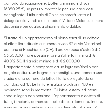
comoda da raggiungere. L'offerta minima è di soli
16880.25 €, un prezzo imbattibile per una casa così
accogliente. Il tribunale di Chieti celebrerà l'asta e il
delegato alla vendita e custode è Vittorio Melone, sempre
disponibile per qualsiasi chiarimento o dubbio.
Si tratta di un appartamento al piano terra di un edificio
plurifamiliare situato al numero civico 32 di via Vasari nel
comune di Bucchianico (CH). Il prezzo base d'asta è di €
53.350,00, ma è possibile fare un'offerta minima di €
40.012,50. Il rilancio minimo è di € 2.000,00.
L'appartamento è composto da un ingresso/tinello con
angolo cottura, un bagno, un ripostiglio, una camera uso
studio e una camera da letto, il tutto collegato da un
corridoio ad "L". Le finiture risalgono agli anni '80 e i
pavimenti sono in marmette. Gli infissi esterni ed interni
sono in legno con persiane. L'appartamento è dotato di
tutti gli impianti, compreso quello di riscaldamento. Inoltre,
è presente una pertinenza ad uso deposito al piano 3°