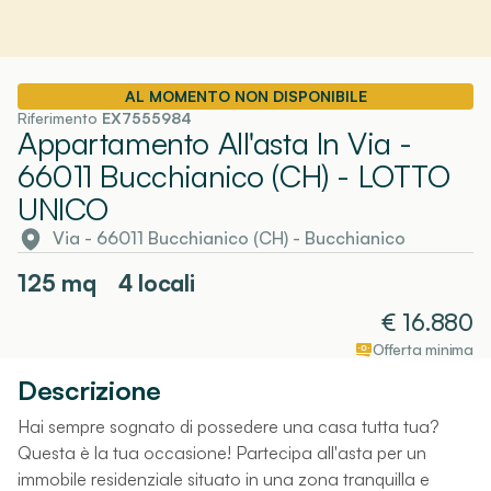
AL MOMENTO NON DISPONIBILE
Riferimento
EX7555984
Appartamento All'asta In Via -
66011 Bucchianico (CH)
- LOTTO
UNICO
Via - 66011 Bucchianico (CH)
-
Bucchianico
125
mq
4 locali
€
16.880
Offerta minima
Descrizione
Hai sempre sognato di possedere una casa tutta tua?
Questa è la tua occasione! Partecipa all'asta per un
immobile residenziale situato in una zona tranquilla e