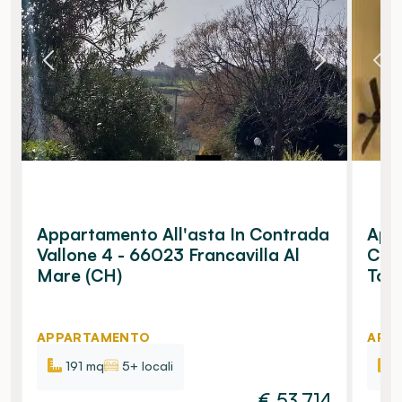
Appartamento All'asta In Contrada
Appa
Vallone 4 - 66023 Francavilla Al
Cana
Mare (CH)
Torr
APPARTAMENTO
APP
191 mq
5+ locali
€
53.714