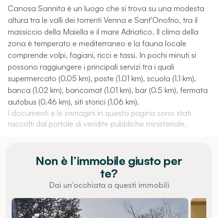
Canosa Sannita è un luogo che si trova su una modesta
altura tra le valli dei torrenti Venna e Sant'Onofrio, tra il
massiccio della Maiella e il mare Adriatico. Il clima della
zona è temperato e mediterraneo e la fauna locale
comprende volpi, fagiani, ricci e tassi. In pochi minuti si
possono raggiungere i principali servizi tra i quali
supermercato (0.05 km), poste (1.01 km), scuola (1.1 km),
banca (1.02 km), bancomat (1.01 km), bar (0.5 km), fermata
autobus (0.46 km), siti storici (1.06 km).
I documenti e le immagini in questa pagina sono stati
raccolti dal portale di vendite pubbliche ministeriale.
Non è l’immobile giusto per
te?
Dai un’occhiata a questi immobili