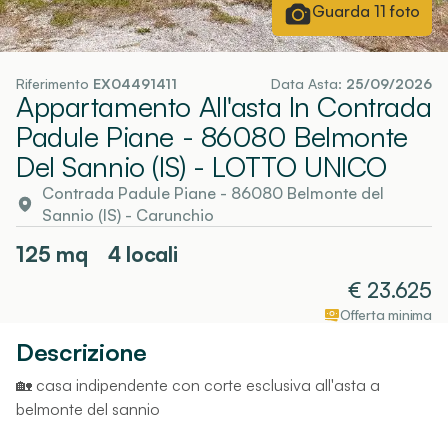
Guarda
11
foto
Riferimento
EX04491411
Data Asta:
25/09/2026
Appartamento All'asta In Contrada
Padule Piane - 86080 Belmonte
Del Sannio (IS)
- LOTTO UNICO
Contrada Padule Piane - 86080 Belmonte del
Sannio (IS)
-
Carunchio
125
mq
4 locali
€
23.625
Offerta minima
Descrizione
🏡 casa indipendente con corte esclusiva all'asta a
belmonte del sannio