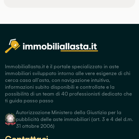
Immobiliallasta.it è il portale specializzato in aste
immobiliari sviluppato intorno alle vere esigenze di chi
cerca casa all’asta, con navigazione intuitiva,
informazioni subito disponibili e controllate e la
possibilità di un team di 40 professionisti dedicato che
ti guida passo passo
Autorizzazione Ministero della Giustizia per la
pubblicità delle aste immobiliari (art. 3 e 4 del d.m.
31 ottobre 2006)
Contattaci