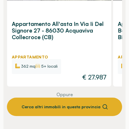
Appartamento All'asta In Via Ii Del
Appa
Signore 27 - 86030 Acquaviva
Bor
Collecroce (CB)
Bisa
APPARTAMENTO
APP
362 mq
5+ locali
€
27.987
Oppure
Cerca altri immobili in questa provincia