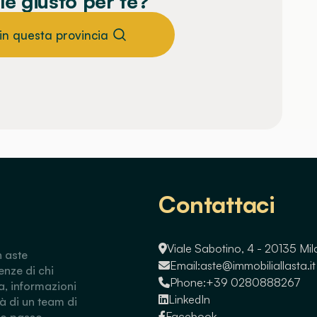
le giusto per te?
 in questa provincia
Contattaci
Viale Sabotino, 4 - 20135 Mi
n aste
Email:
aste@immobiliallasta.it
enze di chi
Phone:
+39 0280888267
a, informazioni
LinkedIn
tà di un team di
Facebook