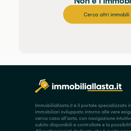
Non è l’immobi
Cerca altri immobili
Immobiliallasta.it è il portale specializzato i
immobiliari sviluppato intorno alle vere esig
cerca casa all’asta, con navigazione intuitiv
subito disponibili e controllate e la possibili