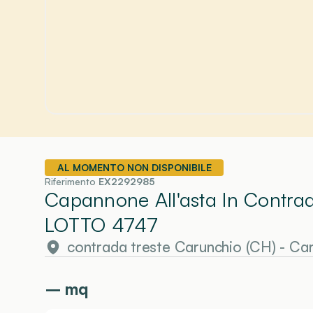
AL MOMENTO NON DISPONIBILE
Riferimento
EX2292985
Capannone All'asta In Contra
LOTTO 4747
contrada treste Carunchio (CH)
-
Car
–
mq