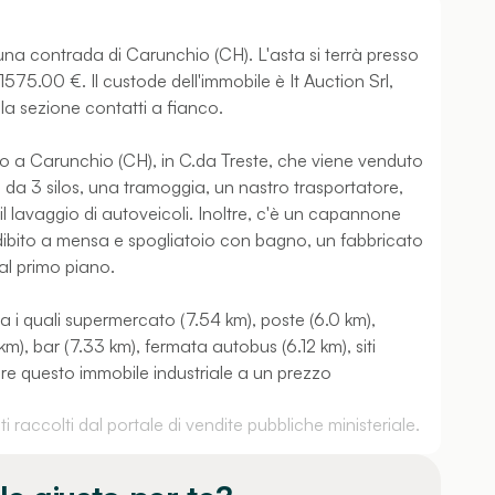
n una contrada di Carunchio (CH). L'asta si terrà presso
 41575.00 €. Il custode dell'immobile è It Auction Srl,
lla sezione contatti a fianco.
ato a Carunchio (CH), in C.da Treste, che viene venduto
da 3 silos, una tramoggia, un nastro trasportatore,
 lavaggio di autoveicoli. Inoltre, c'è un capannone
adibito a mensa e spogliatoio con bagno, un fabbricato
 al primo piano.
ra i quali supermercato (7.54 km), poste (6.0 km),
), bar (7.33 km), fermata autobus (6.12 km), siti
tare questo immobile industriale a un prezzo
 raccolti dal portale di vendite pubbliche ministeriale.