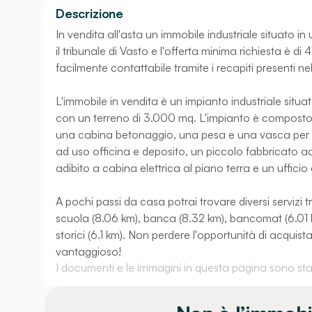
Descrizione
In vendita all'asta un immobile industriale situato i
il tribunale di Vasto e l'offerta minima richiesta è di
facilmente contattabile tramite i recapiti presenti ne
L'immobile in vendita è un impianto industriale situ
con un terreno di 3.000 mq. L'impianto è composto 
una cabina betonaggio, una pesa e una vasca per il
ad uso officina e deposito, un piccolo fabbricato 
adibito a cabina elettrica al piano terra e un ufficio
A pochi passi da casa potrai trovare diversi servizi t
scuola (8.06 km), banca (8.32 km), bancomat (6.01 km
storici (6.1 km). Non perdere l'opportunità di acquis
vantaggioso!
I documenti e le immagini in questa pagina sono stati