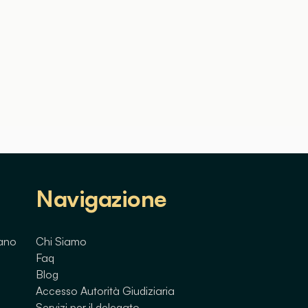
Navigazione
lano
Chi Siamo
Faq
Blog
Accesso Autorità Giudiziaria
Servizi per il delegato