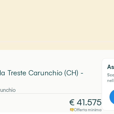
As
da Treste Carunchio (CH)
-
Sco
nel
unchio
€
41.575
Offerta minima