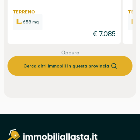
TERRENO
TER
658 mq
€
7.085
Oppure
Cerca altri immobili in questa provincia