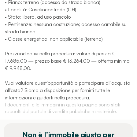
• Piano: terreno (accesso da strada bianca)
• Località: Casalincontrada (CH)
• Stato: libero, ad uso pascolo
• Pertinenze: nessuna costruzione; accesso carrabile su
strada bianca
• Classe energetica: non applicabile (terreno)
Prezzi indicativi nella procedura: valore di perizia €
17.685,00 — prezzo base € 13.264,00 — offerta minima
€ 9.948,00.
Vuoi valutare quest'opportunità o partecipare all'acquisto
all'asta? Siamo a disposizione per fornirti tutte le
informazioni e guidarti nella procedura.
I documenti e le immagini in questa pagina sono stati
raccolti dal portale di vendite pubbliche ministeriale.
Non è l’immobile giusto per