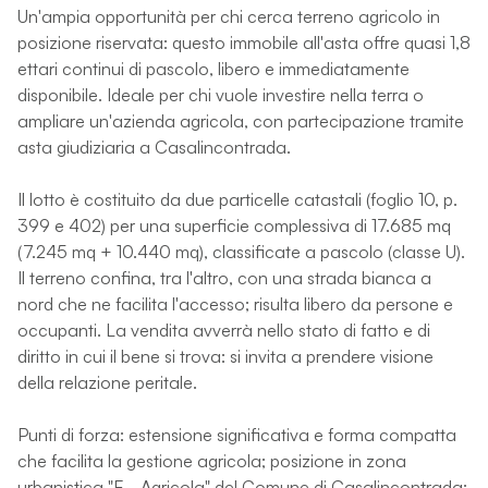
Un'ampia opportunità per chi cerca terreno agricolo in
posizione riservata: questo immobile all'asta offre quasi 1,8
ettari continui di pascolo, libero e immediatamente
disponibile. Ideale per chi vuole investire nella terra o
ampliare un'azienda agricola, con partecipazione tramite
asta giudiziaria a Casalincontrada.
Il lotto è costituito da due particelle catastali (foglio 10, p.
399 e 402) per una superficie complessiva di 17.685 mq
(7.245 mq + 10.440 mq), classificate a pascolo (classe U).
Il terreno confina, tra l'altro, con una strada bianca a
nord che ne facilita l'accesso; risulta libero da persone e
occupanti. La vendita avverrà nello stato di fatto e di
diritto in cui il bene si trova: si invita a prendere visione
della relazione peritale.
Punti di forza: estensione significativa e forma compatta
che facilita la gestione agricola; posizione in zona
urbanistica "E - Agricola" del Comune di Casalincontrada;