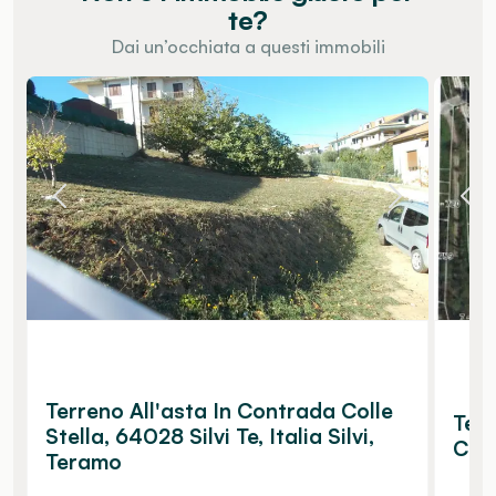
te?
Dai un’occhiata a questi immobili
Terreno All'asta In Contrada Colle
Ter
Stella, 64028 Silvi Te, Italia Silvi,
Ch, 
Teramo