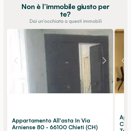
Non è l’immobile giusto per
te?
Dai un’occhiata a questi immobili
Appa
Appartamento All'asta In Via
Cana
Arniense 80 - 66100 Chieti (CH)
Torr