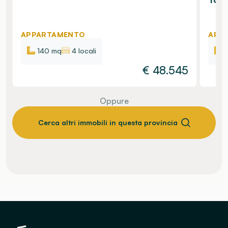
APPARTAMENTO
APP
140 mq
4 locali
€
48.545
Oppure
Cerca altri immobili in questa provincia