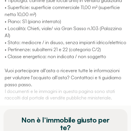
• Tipologia: cantine (due locali uniti) in vendita giudiziaria
• Superficie: superficie commerciale 11,00 m² (superficie
netta 10,00 m²)
• Piano: S1 (piano interrato)
• Località: Chieti, viale/ via Gran Sasso n.103 (Palazzina
A1)
• Stato: mediocre / in disuso, senza impianti idrico/elettrico
• Pertinenze: subalterni 21 e 22 (categoria C/2)
• Classe energetica: non indicata / non soggetto
Vuoi partecipare all'asta o ricevere tutte le informazioni
per valutare l'acquisto all'asta? Contattaci e ti guidiamo
passo passo.
I documenti e le immagini in questa pagina sono stati
raccolti dal portale di vendite pubbliche ministeriale.
Non è l’immobile giusto per
te?