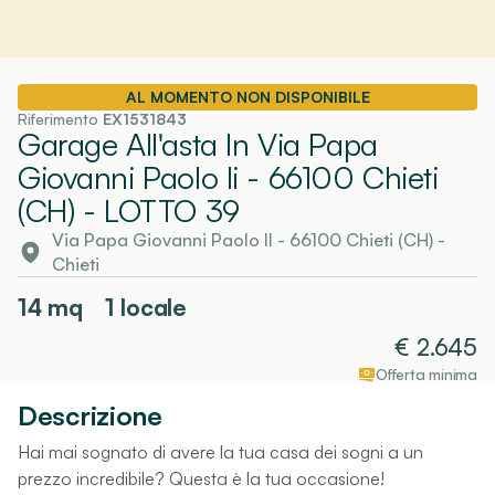
AL MOMENTO NON DISPONIBILE
Riferimento
EX1531843
Garage All'asta In Via Papa
Giovanni Paolo Ii - 66100 Chieti
(CH)
- LOTTO 39
Via Papa Giovanni Paolo II - 66100 Chieti (CH)
-
Chieti
14
mq
1 locale
€
2.645
Offerta minima
Descrizione
Hai mai sognato di avere la tua casa dei sogni a un
prezzo incredibile? Questa è la tua occasione!