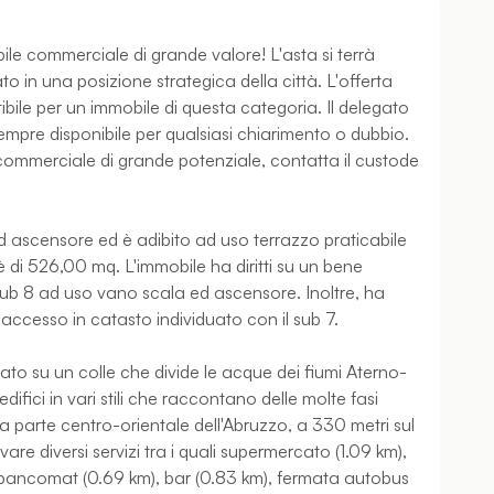
ile commerciale di grande valore! L'asta si terrà
uato in una posizione strategica della città. L'offerta
bile per un immobile di questa categoria. Il delegato
empre disponibile per qualsiasi chiarimento o dubbio.
 commerciale di grande potenziale, contatta il custode
d ascensore ed è adibito ad uso terrazzo praticabile
di 526,00 mq. L'immobile ha diritti su un bene
sub 8 ad uso vano scala ed ascensore. Inoltre, ha
 accesso in catasto individuato con il sub 7.
ituato su un colle che divide le acque dei fiumi Aterno-
ifici in vari stili che raccontano delle molte fasi
lla parte centro-orientale dell'Abruzzo, a 330 metri sul
vare diversi servizi tra i quali supermercato (1.09 km),
, bancomat (0.69 km), bar (0.83 km), fermata autobus