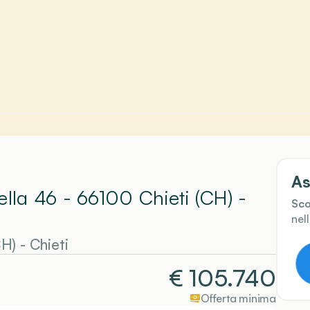
As
ella 46 - 66100 Chieti (CH)
-
Sco
nel
CH)
-
Chieti
€
105.740
Offerta minima