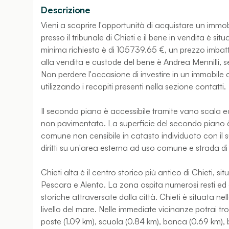
Descrizione
Vieni a scoprire l'opportunità di acquistare un immob
presso il tribunale di Chieti e il bene in vendita è sit
minima richiesta è di 105739.65 €, un prezzo imbatti
alla vendita e custode del bene è Andrea Mennilli, s
Non perdere l'occasione di investire in un immobile
utilizzando i recapiti presenti nella sezione contatti.
Il secondo piano è accessibile tramite vano scala e
non pavimentato. La superficie del secondo piano è 
comune non censibile in catasto individuato con il 
diritti su un'area esterna ad uso comune e strada di
Chieti alta è il centro storico più antico di Chieti, s
Pescara e Alento. La zona ospita numerosi resti ed ed
storiche attraversate dalla città. Chieti è situata ne
livello del mare. Nelle immediate vicinanze potrai tro
poste (1.09 km), scuola (0.84 km), banca (0.69 km)