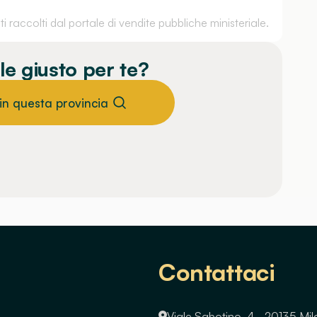
 raccolti dal portale di vendite pubbliche ministeriale.
le giusto per te?
 in questa provincia
Contattaci
Viale Sabotino, 4 - 20135 Mi