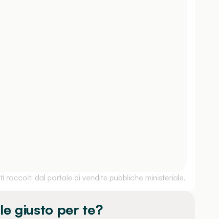
 raccolti dal portale di vendite pubbliche ministeriale.
le giusto per te?