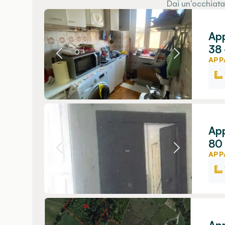
Dai un’occhiata
App
38 
APP
App
80 
APP