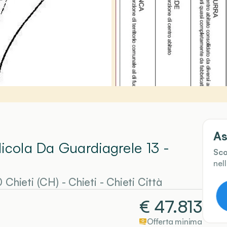
As
Nicola Da Guardiagrele 13 -
Sco
nel
0 Chieti (CH)
-
Chieti
- Chieti Città
€
47.813
Offerta minima