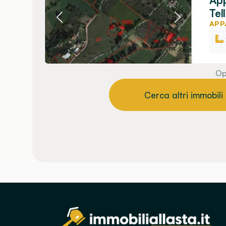
App
Tel
APP
Op
Cerca altri immobili