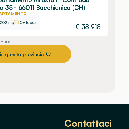
artamento All'asta In Contrada
la 38 - 66011 Bucchianico (CH)
ARTAMENTO
202 mq
5+ locali
€
38.918
pure
 in questa provincia
Contattaci