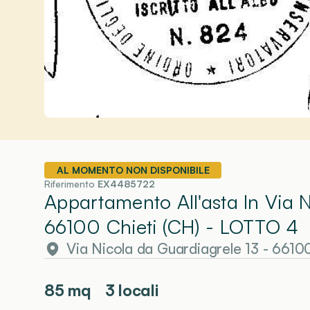
AL MOMENTO NON DISPONIBILE
Riferimento
EX4485722
Appartamento All'asta In Via 
66100 Chieti (CH)
- LOTTO 4
Via Nicola da Guardiagrele 13 - 6610
85
mq
3 locali