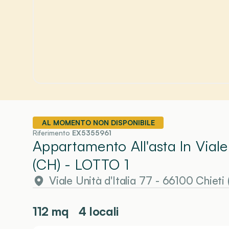
AL MOMENTO NON DISPONIBILE
Riferimento
EX5355961
Appartamento All'asta In Viale
(CH)
- LOTTO 1
Viale Unità d'Italia 77 - 66100 Chieti
112
mq
4 locali