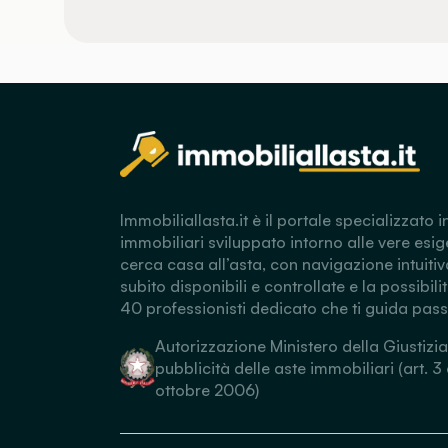
Immobiliallasta.it è il portale specializzato i
immobiliari sviluppato intorno alle vere esig
cerca casa all’asta, con navigazione intuitiv
subito disponibili e controllate e la possibili
40 professionisti dedicato che ti guida pas
Autorizzazione Ministero della Giustizia
pubblicità delle aste immobiliari (art. 3
ottobre 2006)