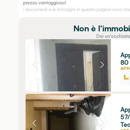
prezzo vantaggioso!
I documenti e le immagini in questa pagina sono stati
Non è l’immobi
Dai un’occhiata
App
80 
APP
App
57/
Tea