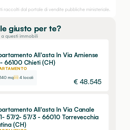
 raccolti dal portale di vendite pubbliche ministeriale.
le giusto per te?
 a questi immobili
artamento All'asta In Via Arniense
- 66100 Chieti (CH)
ARTAMENTO
140 mq
4 locali
€
48.545
artamento All'asta In Via Canale
1- 57/2- 57/3 - 66010 Torrevecchia
tina (CH)