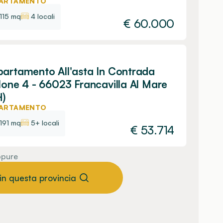
ARTAMENTO
115 mq
4 locali
€
60.000
artamento All'asta In Contrada
lone 4 - 66023 Francavilla Al Mare
H)
ARTAMENTO
191 mq
5+ locali
€
53.714
pure
 in questa provincia