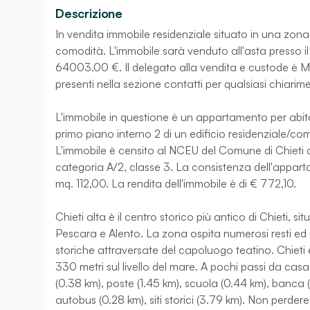
Descrizione
In vendita immobile residenziale situato in una zona c
comodità. L'immobile sarà venduto all'asta presso il 
64003.00 €. Il delegato alla vendita e custode è Mari
presenti nella sezione contatti per qualsiasi chiarim
L'immobile in questione è un appartamento per abitazi
primo piano interno 2 di un edificio residenziale/comm
L'immobile è censito al NCEU del Comune di Chieti al
categoria A/2, classe 3. La consistenza dell'appart
mq. 112,00. La rendita dell'immobile è di € 772,10.
Chieti alta è il centro storico più antico di Chieti, s
Pescara e Alento. La zona ospita numerosi resti ed ed
storiche attraversate del capoluogo teatino. Chieti è
330 metri sul livello del mare. A pochi passi da casa 
(0.38 km), poste (1.45 km), scuola (0.44 km), banca 
autobus (0.28 km), siti storici (3.79 km). Non perder