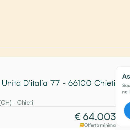
As
 Unità D'italia 77 - 66100 Chieti
Sco
nel
 (CH)
-
Chieti
€
64.003
Offerta minima