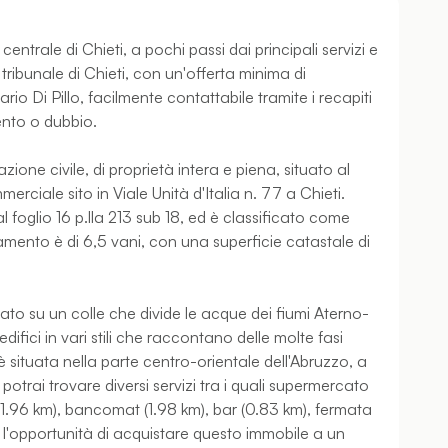
entrale di Chieti, a pochi passi dai principali servizi e
tribunale di Chieti, con un'offerta minima di
o Di Pillo, facilmente contattabile tramite i recapiti
ento o dubbio.
one civile, di proprietà intera e piena, situato al
erciale sito in Viale Unità d'Italia n. 77 a Chieti.
 foglio 16 p.lla 213 sub 18, ed è classificato come
amento è di 6,5 vani, con una superficie catastale di
ituato su un colle che divide le acque dei fiumi Aterno-
ifici in vari stili che raccontano delle molte fasi
 situata nella parte centro-orientale dell'Abruzzo, a
potrai trovare diversi servizi tra i quali supermercato
(1.96 km), bancomat (1.98 km), bar (0.83 km), fermata
e l'opportunità di acquistare questo immobile a un