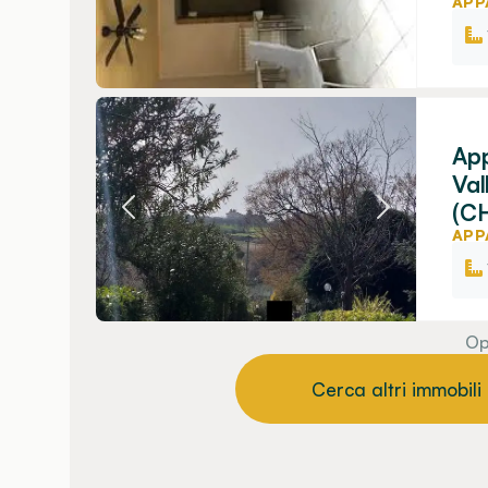
APP
App
Val
(C
APP
Op
Cerca altri immobili