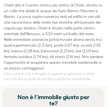
Chieti alta è il centro storico più antico di Chieti, situato su
un colle che divide le acque dei fiumi Aterno-Pescara e
Alento. La zona ospita numerosi resti ed edifici in vari stili
che raccontano delle molte fasi storiche attraversate del
capoluogo teatino. Chieti è situata nella parte centro-
orientale dell'Abruzzo, a 330 metri sul livello del mare.
Nelle immediate vicinanze potrai trovare diversi servizi tra i
quali supermercato (2.31 km), poste (1.67 km), scuola (1.55
km), banca (2.28 km), bancomat (2.21 km), bar (2.09 km),
fermata autobus (1.74 km), siti storici (2.16 km). Non perdere
l'opportunità di acquistare questo immobile residenziale a
un prezzo vantaggioso!
I documenti e le immagini in questa pagina sono stati
raccolti dal portale di vendite pubbliche ministeriale.
Non è l’immobile giusto per
te?