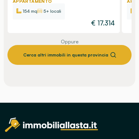
APPARTAMENTO
APP
154 mq
5+ locali
€
17.314
Oppure
Cerca altri immobili in questa provincia