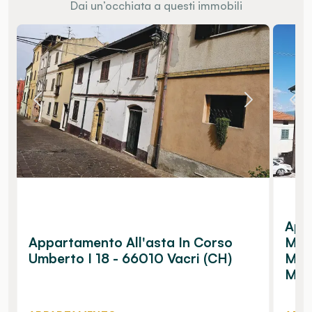
Dai un’occhiata a questi immobili
Appa
Appartamento All'asta In Corso
Mon
Umberto I 18 - 66010 Vacri (CH)
Mano
Man