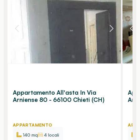
Appartamento All'asta In Via
Appa
Arniense 80 - 66100 Chieti (CH)
Arni
APPARTAMENTO
APP
140 mq
4 locali