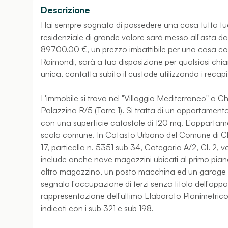
Descrizione
Hai sempre sognato di possedere una casa tutta tu
residenziale di grande valore sarà messo all'asta dal 
89700.00 €, un prezzo imbattibile per una casa così
Raimondi, sarà a tua disposizione per qualsiasi ch
unica, contatta subito il custode utilizzando i recapi
L'immobile si trova nel "Villaggio Mediterraneo" a Ch
Palazzina R/5 (Torre 1). Si tratta di un appartament
con una superficie catastale di 120 mq. L'apparta
scala comune. In Catasto Urbano del Comune di Chie
17, particella n. 5351 sub 34, Categoria A/2, Cl. 2, 
include anche nove magazzini ubicati al primo piano
altro magazzino, un posto macchina ed un garage ub
segnala l'occupazione di terzi senza titolo dell'ap
rappresentazione dell'ultimo Elaborato Planimetric
indicati con i sub 321 e sub 198.