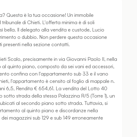
a? Questa è la tua occasione! Un immobile
tribunale di Chieti. L'offerta minima è di soli
 bella. Il delegato alla vendita e custode, Lucio
iarimento o dubbio. Non perdere questa occasione
ti presenti nella sezione contatti.
ieti Scalo, precisamente in via Giovanni Paolo II, nella
o al quinto piano, composto da sei vani ed accessori,
mento confina con l'appartamento sub 33 e il vano
ti, l'appartamento è censito al foglio di mappale n.
vani 6,5, Rendita € 654,61. La vendita del Lotto 40
 sotto strada della stessa Palazzina R/5 (Torre 1), un
icati al secondo piano sotto strada. Tuttavia, si
partamento al quinto piano e discordanze nella
o dei magazzini sub 129 e sub 149 erroneamente