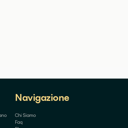
Navigazione
lano
Chi Siamo
Faq