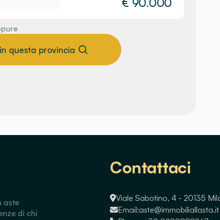
€
90.000
pure
 in questa provincia
Contattaci
Viale Sabotino, 4 - 20135 Mi
n aste
Email:
aste@immobiliallasta.it
enze di chi