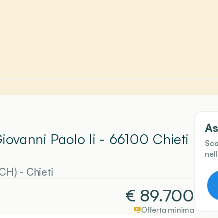
As
iovanni Paolo Ii - 66100 Chieti
Sco
nel
(CH)
-
Chieti
€
89.700
Offerta minima