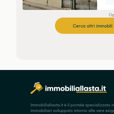
Op
Cerca altri immobili
Immobiliallasta.it è il portale specializzato i
immobiliari sviluppato intorno alle vere esig