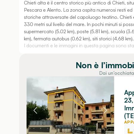
Chieti alta è il centro storico più antico di Chieti, s
Pescara e Alento. La zona ospita numerosi resti ed ed
storiche attraversate del capoluogo teatino. Chieti è
330 metri sul livello del mare. In pochi minuti si posso
supermercato (5.02 km), poste (5.81 km), scuola (3.
km), fermata autobus (0.62 km), siti storici (4.68 km).
I documenti e le immagini in questa pagina sono stati
Non è l’immobi
Dai un’occhiata
App
23,
Imm
(TE
APP