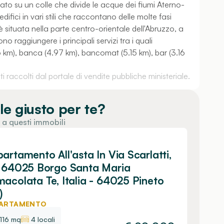
ituato su un colle che divide le acque dei fiumi Aterno-
ifici in vari stili che raccontano delle molte fasi
 situata nella parte centro-orientale dell'Abruzzo, a
no raggiungere i principali servizi tra i quali
6 km), banca (4.97 km), bancomat (5.15 km), bar (3.16
 raccolti dal portale di vendite pubbliche ministeriale.
le giusto per te?
 a questi immobili
artamento All'asta In Via Scarlatti,
 64025 Borgo Santa Maria
acolata Te, Italia - 64025 Pineto
)
ARTAMENTO
116 mq
4 locali