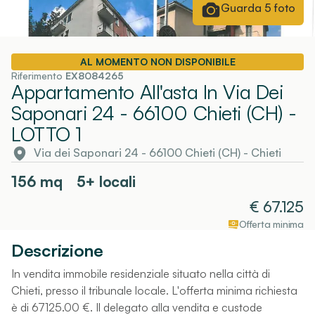
Guarda
5
foto
AL MOMENTO NON DISPONIBILE
Riferimento
EX8084265
Appartamento All'asta In Via Dei
Saponari 24 - 66100 Chieti (CH)
-
LOTTO 1
Via dei Saponari 24 - 66100 Chieti (CH)
-
Chieti
156
mq
5+ locali
€
67.125
Offerta minima
Descrizione
In vendita immobile residenziale situato nella città di
Chieti, presso il tribunale locale. L'offerta minima richiesta
è di 67125.00 €. Il delegato alla vendita e custode