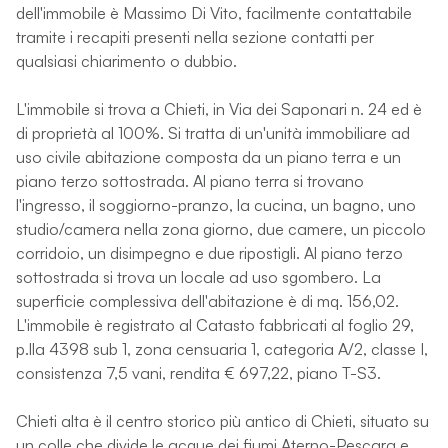
dell'immobile è Massimo Di Vito, facilmente contattabile
tramite i recapiti presenti nella sezione contatti per
qualsiasi chiarimento o dubbio.
L'immobile si trova a Chieti, in Via dei Saponari n. 24 ed è
di proprietà al 100%. Si tratta di un'unità immobiliare ad
uso civile abitazione composta da un piano terra e un
piano terzo sottostrada. Al piano terra si trovano
l'ingresso, il soggiorno-pranzo, la cucina, un bagno, uno
studio/camera nella zona giorno, due camere, un piccolo
corridoio, un disimpegno e due ripostigli. Al piano terzo
sottostrada si trova un locale ad uso sgombero. La
superficie complessiva dell'abitazione è di mq. 156,02.
L'immobile è registrato al Catasto fabbricati al foglio 29,
p.lla 4398 sub 1, zona censuaria 1, categoria A/2, classe I,
consistenza 7,5 vani, rendita € 697,22, piano T-S3.
Chieti alta è il centro storico più antico di Chieti, situato su
un colle che divide le acque dei fiumi Aterno-Pescara e