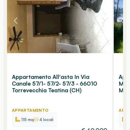
Appartamento All'asta In Via
App
Canale 57/1- 57/2- 57/3 - 66010
Mon
Torrevecchia Teatina (CH)
Migl
APPARTAMENTO
APP
115 mq
4 locali